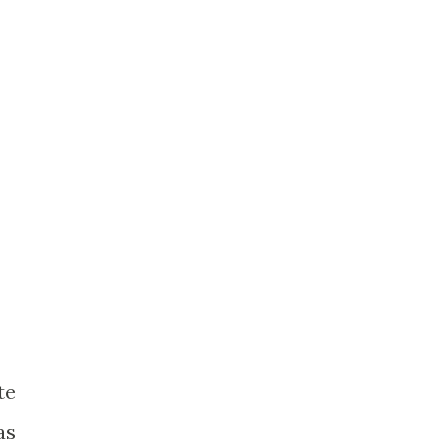
te
as