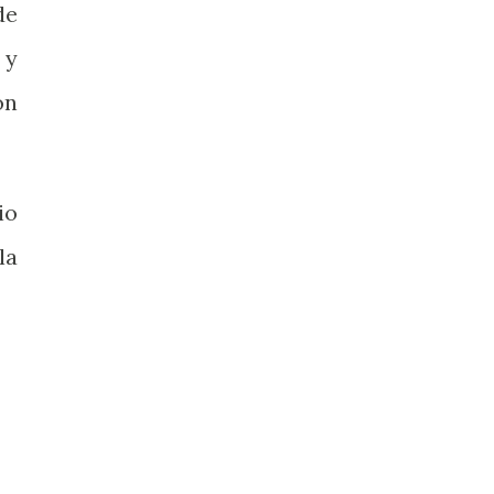
de
 y
on
io
la