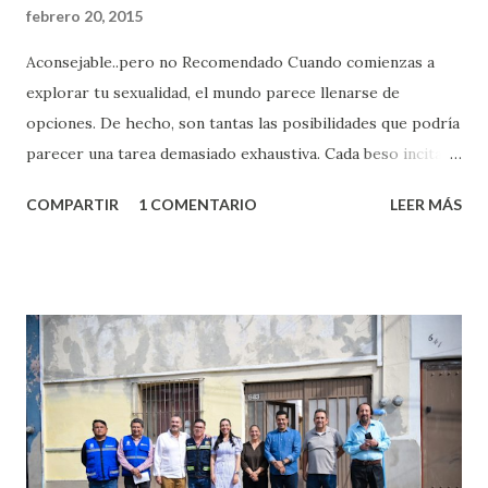
febrero 20, 2015
Aconsejable..pero no Recomendado Cuando comienzas a
explorar tu sexualidad, el mundo parece llenarse de
opciones. De hecho, son tantas las posibilidades que podría
parecer una tarea demasiado exhaustiva. Cada beso incita
algo nuevo y cada roce de tu piel contra la suya estimula
COMPARTIR
1 COMENTARIO
LEER MÁS
partes de ti que jamás hubieras imaginado. El problema es
que se supone que deberías saber todo sobre el sexo
incluso antes de haberlo experimentado. Es como si la vida
esperara que estés lista para lo que sea cuando aún no
conoces ni la mitad de lo que deberías saber. Pero incluso
quienes ya han tenido relaciones sexuales no son expertos
o expertas en el tema. Siempre hay algo nuevo que
aprender y nuevas experiencias que conocer. Si eres una
chica y aún no has tenido relaciones sexuales, tal vez