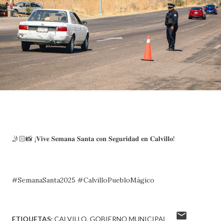
🤳🏻📸 ¡𝐕𝐢𝐯𝐞 𝐒𝐞𝐦𝐚𝐧𝐚 𝐒𝐚𝐧𝐭𝐚 𝐜𝐨𝐧 𝐒𝐞𝐠𝐮𝐫𝐢𝐝𝐚𝐝 𝐞𝐧 𝐂𝐚𝐥𝐯𝐢𝐥𝐥𝐨!
#SemanaSanta2025 #CalvilloPuebloMágico
ETIQUETAS:
CALVILLO
GOBIERNO MUNICIPAL