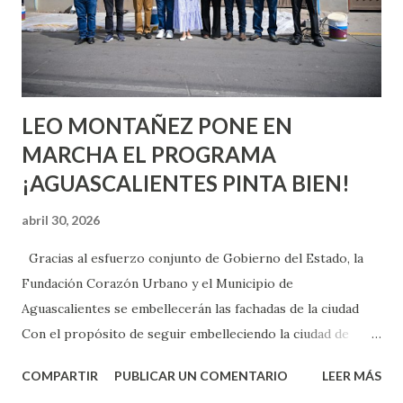
pienses que el sexo será increíble y no puedas esperar para
experimentarlo, pero como cualquier persona con
experiencia te dirá, siempre es mejor cuando ambas partes
son suficientemen...
LEO MONTAÑEZ PONE EN
MARCHA EL PROGRAMA
¡AGUASCALIENTES PINTA BIEN!
abril 30, 2026
Gracias al esfuerzo conjunto de Gobierno del Estado, la
Fundación Corazón Urbano y el Municipio de
Aguascalientes se embellecerán las fachadas de la ciudad
Con el propósito de seguir embelleciendo la ciudad de
Aguascalientes, la mañana de este jueves, el presidente
COMPARTIR
PUBLICAR UN COMENTARIO
LEER MÁS
municipal, Leo Montañez dio inicio al programa