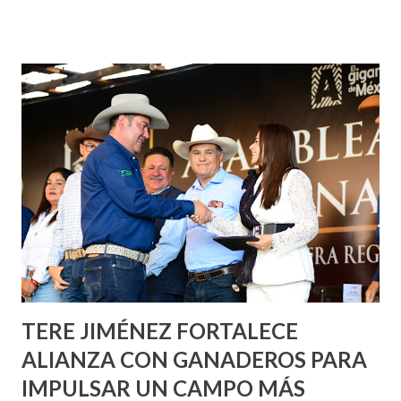
¡Aguascalientes Pinta Bien!, a través del cual se pintarán
fachadas en diversos puntos de la capital, gracias a la suma
de esfuerzos entre Gobierno del Estado, la Fundación
Corazón Urbano y el Municipio capital. Leo Montañez
informó que en este programa se usarán cerca de 90 mil
metros cuadrados de pintura, para dar inicio en la calle
Nieto, entre Jesús F. Elizondo y la calle 22 de Octubre, con
lo que se aplicará pintura en 66 casas. Posteriormente se
llevará este programa a Villas de Nuestra Señora de la
Asunción, Avenida Alameda y Decreto 27 de Septiembre, en
los edificios FOVISSSTE Ojo de Agua, en la comunidad
Norias de Paso Hondo y en los edificios de...
TERE JIMÉNEZ FORTALECE
ALIANZA CON GANADEROS PARA
IMPULSAR UN CAMPO MÁS