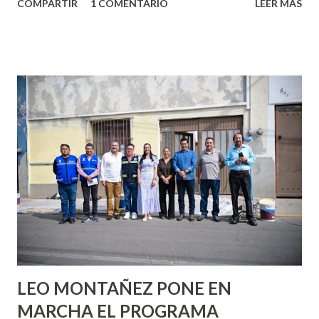
COMPARTIR
1 COMENTARIO
LEER MÁS
partes de ti que jamás hubieras imaginado. El problema es
que se supone que deberías saber todo sobre el sexo
incluso antes de haberlo experimentado. Es como si la vida
esperara que estés lista para lo que sea cuando aún no
conoces ni la mitad de lo que deberías saber. Pero incluso
quienes ya han tenido relaciones sexuales no son expertos
o expertas en el tema. Siempre hay algo nuevo que
aprender y nuevas experiencias que conocer. Si eres una
chica y aún no has tenido relaciones sexuales, tal vez
pienses que el sexo será increíble y no puedas esperar para
experimentarlo, pero como cualquier persona con
experiencia te dirá, siempre es mejor cuando ambas partes
son suficientemen...
LEO MONTAÑEZ PONE EN
MARCHA EL PROGRAMA