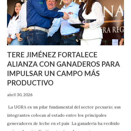
lo que se aplicará pintura en 66 casas. Posteriormente se
llevará este programa a Villas de Nuestra Señora de la
Asunción, Avenida Alameda y Decreto 27 de Septiembre, en
los edificios FOVISSSTE Ojo de Agua, en la comunidad
Norias de Paso Hondo y en los edificios de...
TERE JIMÉNEZ FORTALECE
ALIANZA CON GANADEROS PARA
IMPULSAR UN CAMPO MÁS
PRODUCTIVO
abril 30, 2026
La UGRA es un pilar fundamental del sector pecuario; sus
integrantes colocan al estado entre los principales
generadores de leche en el país La ganadería ha recibido