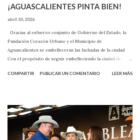
¡AGUASCALIENTES PINTA BIEN!
abril 30, 2026
Gracias al esfuerzo conjunto de Gobierno del Estado, la
Fundación Corazón Urbano y el Municipio de
Aguascalientes se embellecerán las fachadas de la ciudad
Con el propósito de seguir embelleciendo la ciudad de
Aguascalientes, la mañana de este jueves, el presidente
COMPARTIR
PUBLICAR UN COMENTARIO
LEER MÁS
municipal, Leo Montañez dio inicio al programa
¡Aguascalientes Pinta Bien!, a través del cual se pintarán
fachadas en diversos puntos de la capital, gracias a la suma
de esfuerzos entre Gobierno del Estado, la Fundación
Corazón Urbano y el Municipio capital. Leo Montañez
informó que en este programa se usarán cerca de 90 mil
metros cuadrados de pintura, para dar inicio en la calle
Nieto, entre Jesús F. Elizondo y la calle 22 de Octubre, con