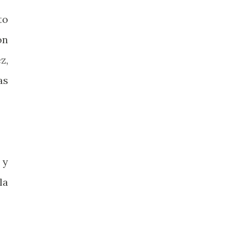
to
ón
z,
as
 y
la