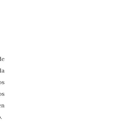
de
la
os
os
en
o.