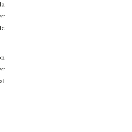
la
er
de
on
er
al