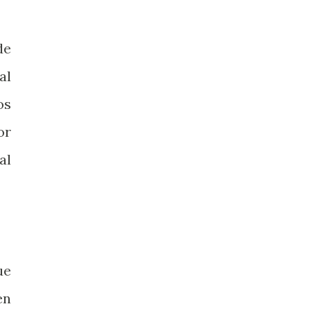
de
al
os
or
al
ue
en