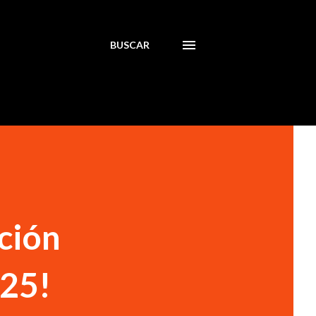
BUSCAR
ación
025!