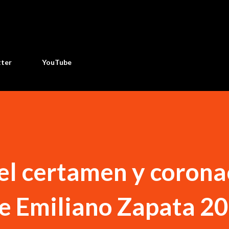
Ir al contenido principal
tter
YouTube
ó el certamen y coron
de Emiliano Zapata 2