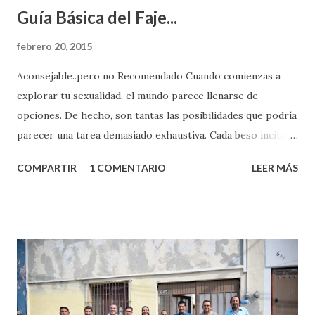
Guía Básica del Faje...
febrero 20, 2015
Aconsejable..pero no Recomendado Cuando comienzas a
explorar tu sexualidad, el mundo parece llenarse de
opciones. De hecho, son tantas las posibilidades que podría
parecer una tarea demasiado exhaustiva. Cada beso incita
algo nuevo y cada roce de tu piel contra la suya estimula
COMPARTIR
1 COMENTARIO
LEER MÁS
partes de ti que jamás hubieras imaginado. El problema es
que se supone que deberías saber todo sobre el sexo
incluso antes de haberlo experimentado. Es como si la vida
esperara que estés lista para lo que sea cuando aún no
conoces ni la mitad de lo que deberías saber. Pero incluso
quienes ya han tenido relaciones sexuales no son expertos
o expertas en el tema. Siempre hay algo nuevo que
aprender y nuevas experiencias que conocer. Si eres una