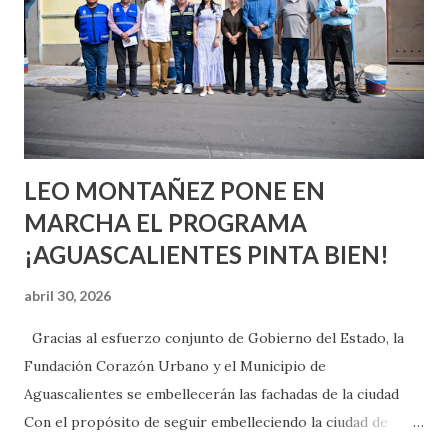
chica y aún no has tenido relaciones sexuales, tal vez
pienses que el sexo será increíble y no puedas esperar para
experimentarlo, pero como cualquier persona con
experiencia te dirá, siempre es mejor cuando ambas partes
son suficientemen...
LEO MONTAÑEZ PONE EN
MARCHA EL PROGRAMA
¡AGUASCALIENTES PINTA BIEN!
abril 30, 2026
Gracias al esfuerzo conjunto de Gobierno del Estado, la
Fundación Corazón Urbano y el Municipio de
Aguascalientes se embellecerán las fachadas de la ciudad
Con el propósito de seguir embelleciendo la ciudad de