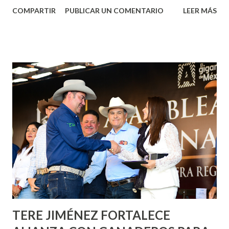
Aguascalientes, la mañana de este jueves, el presidente
COMPARTIR
PUBLICAR UN COMENTARIO
LEER MÁS
municipal, Leo Montañez dio inicio al programa
¡Aguascalientes Pinta Bien!, a través del cual se pintarán
fachadas en diversos puntos de la capital, gracias a la suma
de esfuerzos entre Gobierno del Estado, la Fundación
Corazón Urbano y el Municipio capital. Leo Montañez
informó que en este programa se usarán cerca de 90 mil
metros cuadrados de pintura, para dar inicio en la calle
Nieto, entre Jesús F. Elizondo y la calle 22 de Octubre, con
lo que se aplicará pintura en 66 casas. Posteriormente se
llevará este programa a Villas de Nuestra Señora de la
Asunción, Avenida Alameda y Decreto 27 de Septiembre, en
los edificios FOVISSSTE Ojo de Agua, en la comunidad
Norias de Paso Hondo y en los edificios de...
TERE JIMÉNEZ FORTALECE