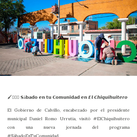
🖌️🙋🏻‍♂️ 𝗦á𝗯𝗮𝗱𝗼 𝗲𝗻 𝘁𝘂 𝗖𝗼𝗺𝘂𝗻𝗶𝗱𝗮𝗱 𝗲𝗻 𝙀𝙡 𝘾𝙝𝙞𝙦𝙪𝙞𝙝𝙪𝙞𝙩𝙚𝙧𝙤
El Gobierno de Calvillo, encabezado por el presidente
municipal Daniel Romo Urrutia, visitó #ElChiquihuitero
con una nueva jornada del programa
#SábadoEnTuComunidad.