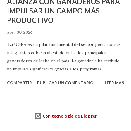
ALIANZA CON GANADEROS PARA
IMPULSAR UN CAMPO MÁS
PRODUCTIVO
abril 30, 2026
La UGRA es un pilar fundamental del sector pecuario; sus
integrantes colocan al estado entre los principales
generadores de leche en el país La ganadería ha recibido
un impulso significativo gracias a los programas
implementados por la gobernadora Como una clara
COMPARTIR
PUBLICAR UN COMENTARIO
LEER MÁS
muestra de su respaldo firme y decidido al campo, la
gobernadora Tere Jiménez clausuró la Asamblea General
Ordinaria de la Unión Ganadera Regional de Aguascalientes
(UGRA), realizada en la Isla San Marcos, donde reafirmó su
Con tecnología de Blogger
compromiso de trabajar de la mano con los productores
para consolidar una ganadería más fuerte, productiva y con