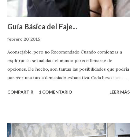
Guía Básica del Faje...
febrero 20, 2015
Aconsejable..pero no Recomendado Cuando comienzas a
explorar tu sexualidad, el mundo parece llenarse de
opciones. De hecho, son tantas las posibilidades que podría
parecer una tarea demasiado exhaustiva. Cada beso incita
algo nuevo y cada roce de tu piel contra la suya estimula
COMPARTIR
1 COMENTARIO
LEER MÁS
partes de ti que jamás hubieras imaginado. El problema es
que se supone que deberías saber todo sobre el sexo
incluso antes de haberlo experimentado. Es como si la vida
esperara que estés lista para lo que sea cuando aún no
conoces ni la mitad de lo que deberías saber. Pero incluso