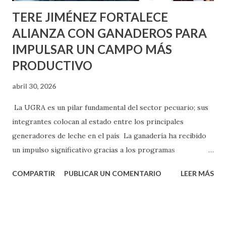
TERE JIMÉNEZ FORTALECE
ALIANZA CON GANADEROS PARA
IMPULSAR UN CAMPO MÁS
PRODUCTIVO
abril 30, 2026
La UGRA es un pilar fundamental del sector pecuario; sus
integrantes colocan al estado entre los principales
generadores de leche en el país La ganadería ha recibido
un impulso significativo gracias a los programas
implementados por la gobernadora Como una clara
COMPARTIR
PUBLICAR UN COMENTARIO
LEER MÁS
muestra de su respaldo firme y decidido al campo, la
gobernadora Tere Jiménez clausuró la Asamblea General
Ordinaria de la Unión Ganadera Regional de Aguascalientes
(UGRA), realizada en la Isla San Marcos, donde reafirmó su