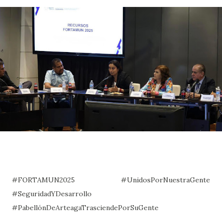
#FORTAMUN2025 #UnidosPorNuestraGente
#SeguridadYDesarrollo
#PabellónDeArteagaTrasciendePorSuGente