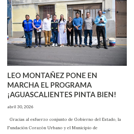
quienes ya han tenido relaciones sexuales no son expertos
o expertas en el tema. Siempre hay algo nuevo que
aprender y nuevas experiencias que conocer. Si eres una
chica y aún no has tenido relaciones sexuales, tal vez
pienses que el sexo será increíble y no puedas esperar para
experimentarlo, pero como cualquier persona con
experiencia te dirá, siempre es mejor cuando ambas partes
son suficientemen...
LEO MONTAÑEZ PONE EN
MARCHA EL PROGRAMA
¡AGUASCALIENTES PINTA BIEN!
abril 30, 2026
Gracias al esfuerzo conjunto de Gobierno del Estado, la
Fundación Corazón Urbano y el Municipio de