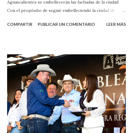
Aguascalientes se embellecerán las fachadas de la ciudad
Con el propósito de seguir embelleciendo la ciudad de
Aguascalientes, la mañana de este jueves, el presidente
COMPARTIR
PUBLICAR UN COMENTARIO
LEER MÁS
municipal, Leo Montañez dio inicio al programa
¡Aguascalientes Pinta Bien!, a través del cual se pintarán
fachadas en diversos puntos de la capital, gracias a la suma
de esfuerzos entre Gobierno del Estado, la Fundación
Corazón Urbano y el Municipio capital. Leo Montañez
informó que en este programa se usarán cerca de 90 mil
metros cuadrados de pintura, para dar inicio en la calle
Nieto, entre Jesús F. Elizondo y la calle 22 de Octubre, con
lo que se aplicará pintura en 66 casas. Posteriormente se
llevará este programa a Villas de Nuestra Señora de la
Asunción, Avenida Alameda y Decreto 27 de Septiembre, en
los edificios FOVISSSTE Ojo de Agua, en la comunidad
Norias de Paso Hondo y en los edificios de...