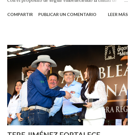
Con el propósito de seguir embelleciendo la ciudad de
Aguascalientes, la mañana de este jueves, el presidente
COMPARTIR
PUBLICAR UN COMENTARIO
LEER MÁS
municipal, Leo Montañez dio inicio al programa
¡Aguascalientes Pinta Bien!, a través del cual se pintarán
fachadas en diversos puntos de la capital, gracias a la suma
de esfuerzos entre Gobierno del Estado, la Fundación
Corazón Urbano y el Municipio capital. Leo Montañez
informó que en este programa se usarán cerca de 90 mil
metros cuadrados de pintura, para dar inicio en la calle
Nieto, entre Jesús F. Elizondo y la calle 22 de Octubre, con
lo que se aplicará pintura en 66 casas. Posteriormente se
llevará este programa a Villas de Nuestra Señora de la
Asunción, Avenida Alameda y Decreto 27 de Septiembre, en
los edificios FOVISSSTE Ojo de Agua, en la comunidad
Norias de Paso Hondo y en los edificios de...
TERE JIMÉNEZ FORTALECE