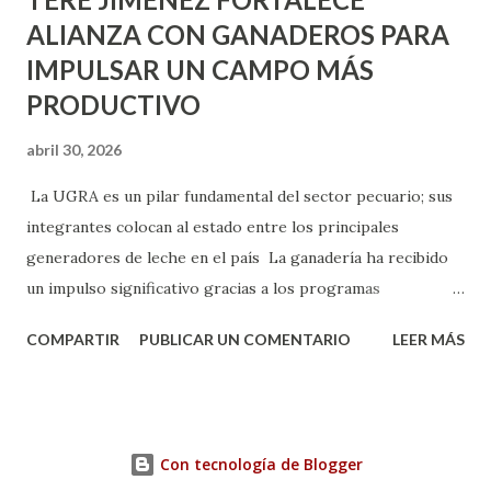
ALIANZA CON GANADEROS PARA
IMPULSAR UN CAMPO MÁS
PRODUCTIVO
abril 30, 2026
La UGRA es un pilar fundamental del sector pecuario; sus
integrantes colocan al estado entre los principales
generadores de leche en el país La ganadería ha recibido
un impulso significativo gracias a los programas
implementados por la gobernadora Como una clara
COMPARTIR
PUBLICAR UN COMENTARIO
LEER MÁS
muestra de su respaldo firme y decidido al campo, la
gobernadora Tere Jiménez clausuró la Asamblea General
Ordinaria de la Unión Ganadera Regional de Aguascalientes
(UGRA), realizada en la Isla San Marcos, donde reafirmó su
Con tecnología de Blogger
compromiso de trabajar de la mano con los productores