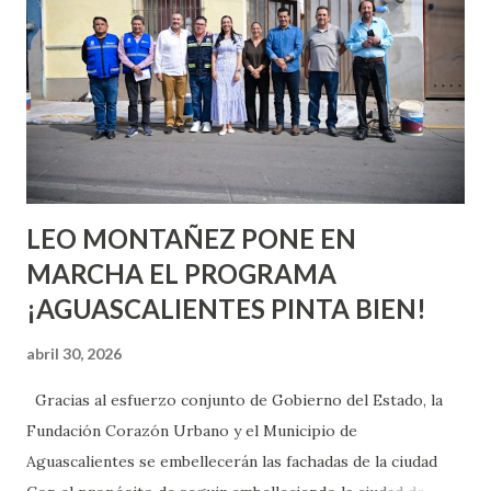
aprender y nuevas experiencias que conocer. Si eres una
chica y aún no has tenido relaciones sexuales, tal vez
pienses que el sexo será increíble y no puedas esperar para
experimentarlo, pero como cualquier persona con
experiencia te dirá, siempre es mejor cuando ambas partes
son suficientemen...
LEO MONTAÑEZ PONE EN
MARCHA EL PROGRAMA
¡AGUASCALIENTES PINTA BIEN!
abril 30, 2026
Gracias al esfuerzo conjunto de Gobierno del Estado, la
Fundación Corazón Urbano y el Municipio de
Aguascalientes se embellecerán las fachadas de la ciudad