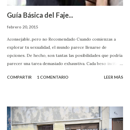
Guía Básica del Faje...
febrero 20, 2015
Aconsejable..pero no Recomendado Cuando comienzas a
explorar tu sexualidad, el mundo parece llenarse de
opciones. De hecho, son tantas las posibilidades que podría
parecer una tarea demasiado exhaustiva. Cada beso incita
algo nuevo y cada roce de tu piel contra la suya estimula
COMPARTIR
1 COMENTARIO
LEER MÁS
partes de ti que jamás hubieras imaginado. El problema es
que se supone que deberías saber todo sobre el sexo
incluso antes de haberlo experimentado. Es como si la vida
esperara que estés lista para lo que sea cuando aún no
conoces ni la mitad de lo que deberías saber. Pero incluso
quienes ya han tenido relaciones sexuales no son expertos
o expertas en el tema. Siempre hay algo nuevo que