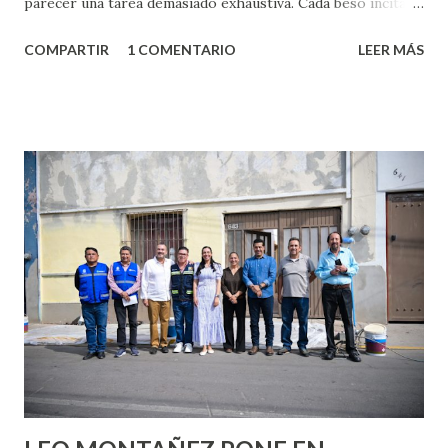
parecer una tarea demasiado exhaustiva. Cada beso incita
algo nuevo y cada roce de tu piel contra la suya estimula
COMPARTIR
1 COMENTARIO
LEER MÁS
partes de ti que jamás hubieras imaginado. El problema es
que se supone que deberías saber todo sobre el sexo
incluso antes de haberlo experimentado. Es como si la vida
esperara que estés lista para lo que sea cuando aún no
conoces ni la mitad de lo que deberías saber. Pero incluso
quienes ya han tenido relaciones sexuales no son expertos
o expertas en el tema. Siempre hay algo nuevo que
aprender y nuevas experiencias que conocer. Si eres una
chica y aún no has tenido relaciones sexuales, tal vez
pienses que el sexo será increíble y no puedas esperar para
experimentarlo, pero como cualquier persona con
experiencia te dirá, siempre es mejor cuando ambas partes
son suficientemen...