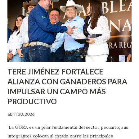
metros cuadrados de pintura, para dar inicio en la calle
Nieto, entre Jesús F. Elizondo y la calle 22 de Octubre, con
lo que se aplicará pintura en 66 casas. Posteriormente se
llevará este programa a Villas de Nuestra Señora de la
Asunción, Avenida Alameda y Decreto 27 de Septiembre, en
los edificios FOVISSSTE Ojo de Agua, en la comunidad
Norias de Paso Hondo y en los edificios de...
TERE JIMÉNEZ FORTALECE
ALIANZA CON GANADEROS PARA
IMPULSAR UN CAMPO MÁS
PRODUCTIVO
abril 30, 2026
La UGRA es un pilar fundamental del sector pecuario; sus
integrantes colocan al estado entre los principales