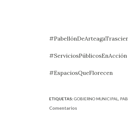
#PabellónDeArteagaTrascie
#ServiciosPúblicosEnAcción
#EspaciosQueFlorecen
ETIQUETAS:
GOBIERNO MUNICIPAL
PAB
Comentarios