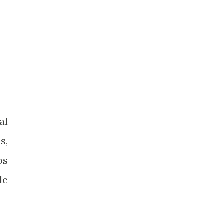
al
s,
os
de