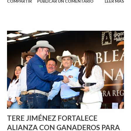
COMPARTIR
PUBLICAR UN COMENTARIO
LEER MÁS
municipal, Leo Montañez dio inicio al programa
¡Aguascalientes Pinta Bien!, a través del cual se pintarán
fachadas en diversos puntos de la capital, gracias a la suma
de esfuerzos entre Gobierno del Estado, la Fundación
Corazón Urbano y el Municipio capital. Leo Montañez
informó que en este programa se usarán cerca de 90 mil
metros cuadrados de pintura, para dar inicio en la calle
Nieto, entre Jesús F. Elizondo y la calle 22 de Octubre, con
lo que se aplicará pintura en 66 casas. Posteriormente se
llevará este programa a Villas de Nuestra Señora de la
Asunción, Avenida Alameda y Decreto 27 de Septiembre, en
los edificios FOVISSSTE Ojo de Agua, en la comunidad
Norias de Paso Hondo y en los edificios de...
TERE JIMÉNEZ FORTALECE
ALIANZA CON GANADEROS PARA