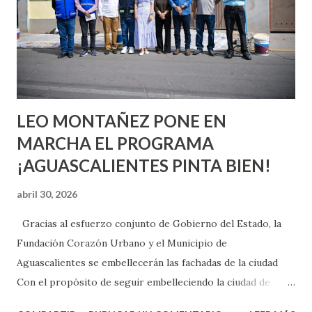
chica y aún no has tenido relaciones sexuales, tal vez
pienses que el sexo será increíble y no puedas esperar para
experimentarlo, pero como cualquier persona con
experiencia te dirá, siempre es mejor cuando ambas partes
son suficientemen...
LEO MONTAÑEZ PONE EN
MARCHA EL PROGRAMA
¡AGUASCALIENTES PINTA BIEN!
abril 30, 2026
Gracias al esfuerzo conjunto de Gobierno del Estado, la
Fundación Corazón Urbano y el Municipio de
Aguascalientes se embellecerán las fachadas de la ciudad
Con el propósito de seguir embelleciendo la ciudad de
Aguascalientes, la mañana de este jueves, el presidente