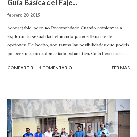
Guía Básica del Faje...
febrero 20, 2015
Aconsejable..pero no Recomendado Cuando comienzas a
explorar tu sexualidad, el mundo parece llenarse de
opciones. De hecho, son tantas las posibilidades que podría
parecer una tarea demasiado exhaustiva. Cada beso incita
algo nuevo y cada roce de tu piel contra la suya estimula
COMPARTIR
1 COMENTARIO
LEER MÁS
partes de ti que jamás hubieras imaginado. El problema es
que se supone que deberías saber todo sobre el sexo
incluso antes de haberlo experimentado. Es como si la vida
esperara que estés lista para lo que sea cuando aún no
conoces ni la mitad de lo que deberías saber. Pero incluso
quienes ya han tenido relaciones sexuales no son expertos
o expertas en el tema. Siempre hay algo nuevo que
aprender y nuevas experiencias que conocer. Si eres una