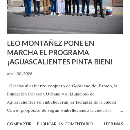
pienses que el sexo será increíble y no puedas esperar para
experimentarlo, pero como cualquier persona con
experiencia te dirá, siempre es mejor cuando ambas partes
son suficientemen...
LEO MONTAÑEZ PONE EN
MARCHA EL PROGRAMA
¡AGUASCALIENTES PINTA BIEN!
abril 30, 2026
Gracias al esfuerzo conjunto de Gobierno del Estado, la
Fundación Corazón Urbano y el Municipio de
Aguascalientes se embellecerán las fachadas de la ciudad
Con el propósito de seguir embelleciendo la ciudad de
Aguascalientes, la mañana de este jueves, el presidente
COMPARTIR
PUBLICAR UN COMENTARIO
LEER MÁS
municipal, Leo Montañez dio inicio al programa