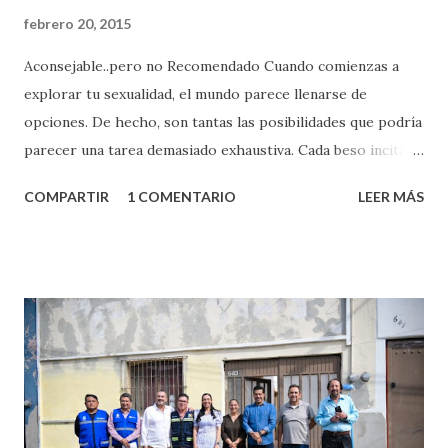
febrero 20, 2015
Aconsejable..pero no Recomendado Cuando comienzas a
explorar tu sexualidad, el mundo parece llenarse de
opciones. De hecho, son tantas las posibilidades que podría
parecer una tarea demasiado exhaustiva. Cada beso incita
algo nuevo y cada roce de tu piel contra la suya estimula
COMPARTIR
1 COMENTARIO
LEER MÁS
partes de ti que jamás hubieras imaginado. El problema es
que se supone que deberías saber todo sobre el sexo
incluso antes de haberlo experimentado. Es como si la vida
esperara que estés lista para lo que sea cuando aún no
conoces ni la mitad de lo que deberías saber. Pero incluso
quienes ya han tenido relaciones sexuales no son expertos
o expertas en el tema. Siempre hay algo nuevo que
aprender y nuevas experiencias que conocer. Si eres una
chica y aún no has tenido relaciones sexuales, tal vez