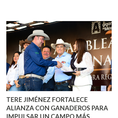
¡Aguascalientes Pinta Bien!, a través del cual se pintarán
fachadas en diversos puntos de la capital, gracias a la suma
de esfuerzos entre Gobierno del Estado, la Fundación
Corazón Urbano y el Municipio capital. Leo Montañez
informó que en este programa se usarán cerca de 90 mil
metros cuadrados de pintura, para dar inicio en la calle
Nieto, entre Jesús F. Elizondo y la calle 22 de Octubre, con
lo que se aplicará pintura en 66 casas. Posteriormente se
llevará este programa a Villas de Nuestra Señora de la
Asunción, Avenida Alameda y Decreto 27 de Septiembre, en
los edificios FOVISSSTE Ojo de Agua, en la comunidad
Norias de Paso Hondo y en los edificios de...
TERE JIMÉNEZ FORTALECE
ALIANZA CON GANADEROS PARA
IMPULSAR UN CAMPO MÁS