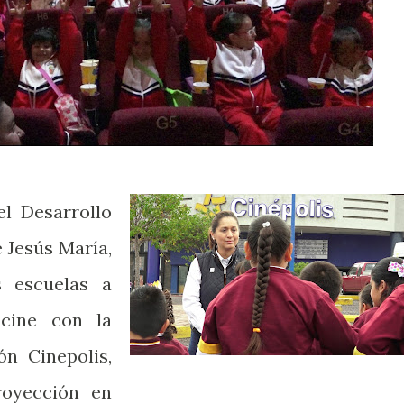
el Desarrollo
e Jesús María,
s escuelas a
 cine con la
ón Cinepolis,
royección en