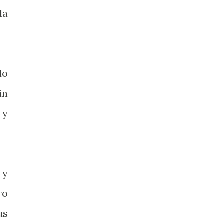
la
do
in
 y
 y
ro
us