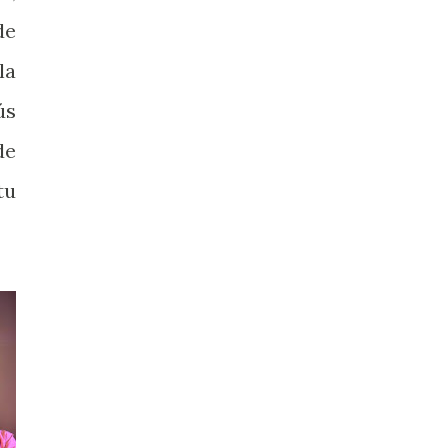
de
la
ús
de
tu