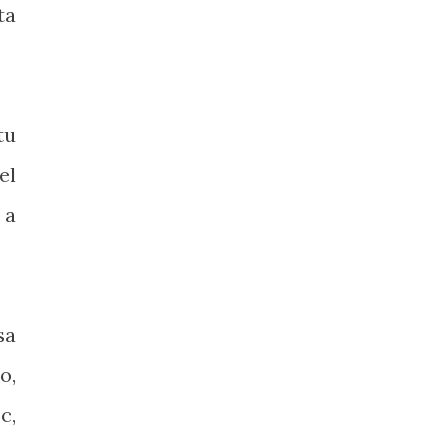
ta
tu
el
 a
sa
o,
c,