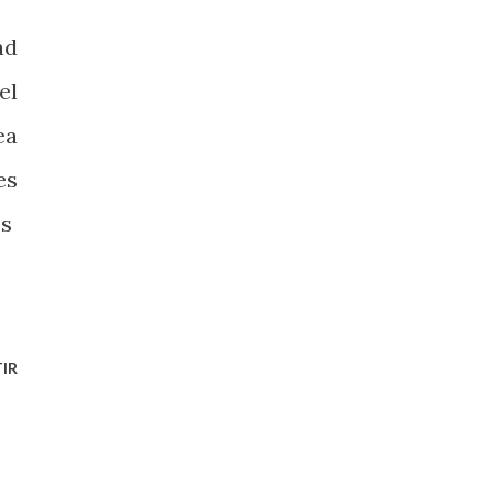
ad
el
ea
es
os
IR