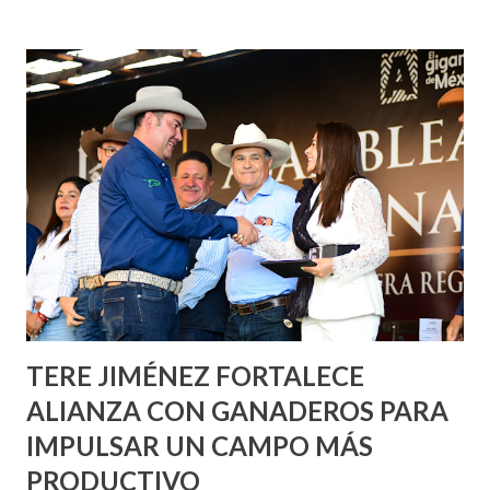
fachadas en diversos puntos de la capital, gracias a la suma
de esfuerzos entre Gobierno del Estado, la Fundación
Corazón Urbano y el Municipio capital. Leo Montañez
informó que en este programa se usarán cerca de 90 mil
metros cuadrados de pintura, para dar inicio en la calle
Nieto, entre Jesús F. Elizondo y la calle 22 de Octubre, con
lo que se aplicará pintura en 66 casas. Posteriormente se
llevará este programa a Villas de Nuestra Señora de la
Asunción, Avenida Alameda y Decreto 27 de Septiembre, en
los edificios FOVISSSTE Ojo de Agua, en la comunidad
Norias de Paso Hondo y en los edificios de...
TERE JIMÉNEZ FORTALECE
ALIANZA CON GANADEROS PARA
IMPULSAR UN CAMPO MÁS
PRODUCTIVO