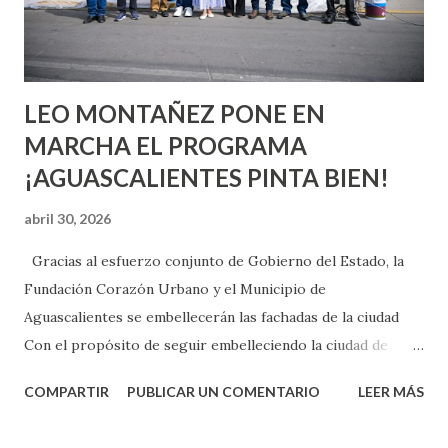
experimentarlo, pero como cualquier persona con
experiencia te dirá, siempre es mejor cuando ambas partes
son suficientemen...
LEO MONTAÑEZ PONE EN
MARCHA EL PROGRAMA
¡AGUASCALIENTES PINTA BIEN!
abril 30, 2026
Gracias al esfuerzo conjunto de Gobierno del Estado, la
Fundación Corazón Urbano y el Municipio de
Aguascalientes se embellecerán las fachadas de la ciudad
Con el propósito de seguir embelleciendo la ciudad de
Aguascalientes, la mañana de este jueves, el presidente
COMPARTIR
PUBLICAR UN COMENTARIO
LEER MÁS
municipal, Leo Montañez dio inicio al programa
¡Aguascalientes Pinta Bien!, a través del cual se pintarán