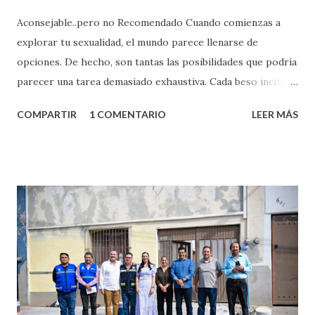
Aconsejable..pero no Recomendado Cuando comienzas a
explorar tu sexualidad, el mundo parece llenarse de
opciones. De hecho, son tantas las posibilidades que podría
parecer una tarea demasiado exhaustiva. Cada beso incita
algo nuevo y cada roce de tu piel contra la suya estimula
COMPARTIR
1 COMENTARIO
LEER MÁS
partes de ti que jamás hubieras imaginado. El problema es
que se supone que deberías saber todo sobre el sexo
incluso antes de haberlo experimentado. Es como si la vida
esperara que estés lista para lo que sea cuando aún no
conoces ni la mitad de lo que deberías saber. Pero incluso
quienes ya han tenido relaciones sexuales no son expertos
o expertas en el tema. Siempre hay algo nuevo que
aprender y nuevas experiencias que conocer. Si eres una
chica y aún no has tenido relaciones sexuales, tal vez
pienses que el sexo será increíble y no puedas esperar para