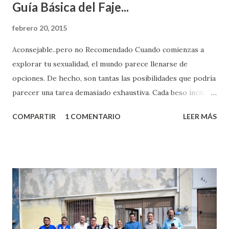
Guía Básica del Faje...
febrero 20, 2015
Aconsejable..pero no Recomendado Cuando comienzas a
explorar tu sexualidad, el mundo parece llenarse de
opciones. De hecho, son tantas las posibilidades que podría
parecer una tarea demasiado exhaustiva. Cada beso incita
algo nuevo y cada roce de tu piel contra la suya estimula
COMPARTIR
1 COMENTARIO
LEER MÁS
partes de ti que jamás hubieras imaginado. El problema es
que se supone que deberías saber todo sobre el sexo
incluso antes de haberlo experimentado. Es como si la vida
esperara que estés lista para lo que sea cuando aún no
conoces ni la mitad de lo que deberías saber. Pero incluso
quienes ya han tenido relaciones sexuales no son expertos
o expertas en el tema. Siempre hay algo nuevo que
aprender y nuevas experiencias que conocer. Si eres una