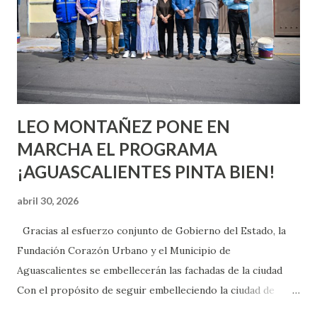
chica y aún no has tenido relaciones sexuales, tal vez
pienses que el sexo será increíble y no puedas esperar para
experimentarlo, pero como cualquier persona con
experiencia te dirá, siempre es mejor cuando ambas partes
son suficientemen...
LEO MONTAÑEZ PONE EN
MARCHA EL PROGRAMA
¡AGUASCALIENTES PINTA BIEN!
abril 30, 2026
Gracias al esfuerzo conjunto de Gobierno del Estado, la
Fundación Corazón Urbano y el Municipio de
Aguascalientes se embellecerán las fachadas de la ciudad
Con el propósito de seguir embelleciendo la ciudad de
Aguascalientes, la mañana de este jueves, el presidente