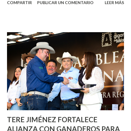
COMPARTIR
PUBLICAR UN COMENTARIO
LEER MÁS
municipal, Leo Montañez dio inicio al programa
¡Aguascalientes Pinta Bien!, a través del cual se pintarán
fachadas en diversos puntos de la capital, gracias a la suma
de esfuerzos entre Gobierno del Estado, la Fundación
Corazón Urbano y el Municipio capital. Leo Montañez
informó que en este programa se usarán cerca de 90 mil
metros cuadrados de pintura, para dar inicio en la calle
Nieto, entre Jesús F. Elizondo y la calle 22 de Octubre, con
lo que se aplicará pintura en 66 casas. Posteriormente se
llevará este programa a Villas de Nuestra Señora de la
Asunción, Avenida Alameda y Decreto 27 de Septiembre, en
los edificios FOVISSSTE Ojo de Agua, en la comunidad
Norias de Paso Hondo y en los edificios de...
TERE JIMÉNEZ FORTALECE
ALIANZA CON GANADEROS PARA