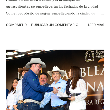
Aguascalientes se embellecerán las fachadas de la ciudad
Con el propósito de seguir embelleciendo la ciudad de
Aguascalientes, la mañana de este jueves, el presidente
COMPARTIR
PUBLICAR UN COMENTARIO
LEER MÁS
municipal, Leo Montañez dio inicio al programa
¡Aguascalientes Pinta Bien!, a través del cual se pintarán
fachadas en diversos puntos de la capital, gracias a la suma
de esfuerzos entre Gobierno del Estado, la Fundación
Corazón Urbano y el Municipio capital. Leo Montañez
informó que en este programa se usarán cerca de 90 mil
metros cuadrados de pintura, para dar inicio en la calle
Nieto, entre Jesús F. Elizondo y la calle 22 de Octubre, con
lo que se aplicará pintura en 66 casas. Posteriormente se
llevará este programa a Villas de Nuestra Señora de la
Asunción, Avenida Alameda y Decreto 27 de Septiembre, en
los edificios FOVISSSTE Ojo de Agua, en la comunidad
Norias de Paso Hondo y en los edificios de...