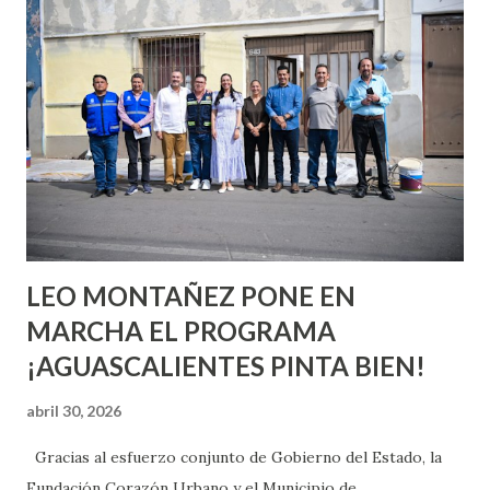
quienes ya han tenido relaciones sexuales no son expertos
o expertas en el tema. Siempre hay algo nuevo que
aprender y nuevas experiencias que conocer. Si eres una
chica y aún no has tenido relaciones sexuales, tal vez
pienses que el sexo será increíble y no puedas esperar para
experimentarlo, pero como cualquier persona con
experiencia te dirá, siempre es mejor cuando ambas partes
son suficientemen...
LEO MONTAÑEZ PONE EN
MARCHA EL PROGRAMA
¡AGUASCALIENTES PINTA BIEN!
abril 30, 2026
Gracias al esfuerzo conjunto de Gobierno del Estado, la
Fundación Corazón Urbano y el Municipio de