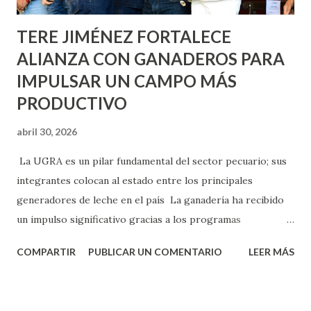
TERE JIMÉNEZ FORTALECE
ALIANZA CON GANADEROS PARA
IMPULSAR UN CAMPO MÁS
PRODUCTIVO
abril 30, 2026
La UGRA es un pilar fundamental del sector pecuario; sus
integrantes colocan al estado entre los principales
generadores de leche en el país La ganadería ha recibido
un impulso significativo gracias a los programas
implementados por la gobernadora Como una clara
COMPARTIR
PUBLICAR UN COMENTARIO
LEER MÁS
muestra de su respaldo firme y decidido al campo, la
gobernadora Tere Jiménez clausuró la Asamblea General
Ordinaria de la Unión Ganadera Regional de Aguascalientes