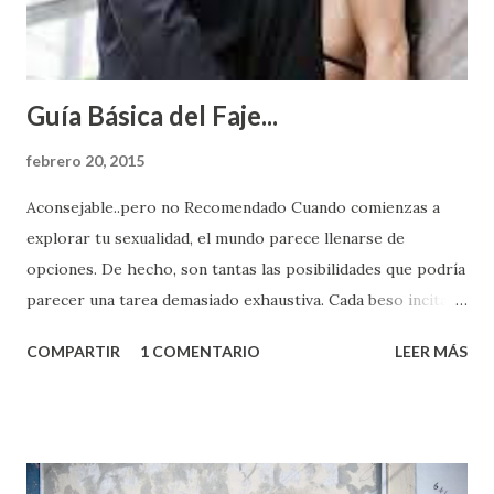
Guía Básica del Faje...
febrero 20, 2015
Aconsejable..pero no Recomendado Cuando comienzas a
explorar tu sexualidad, el mundo parece llenarse de
opciones. De hecho, son tantas las posibilidades que podría
parecer una tarea demasiado exhaustiva. Cada beso incita
algo nuevo y cada roce de tu piel contra la suya estimula
COMPARTIR
1 COMENTARIO
LEER MÁS
partes de ti que jamás hubieras imaginado. El problema es
que se supone que deberías saber todo sobre el sexo
incluso antes de haberlo experimentado. Es como si la vida
esperara que estés lista para lo que sea cuando aún no
conoces ni la mitad de lo que deberías saber. Pero incluso