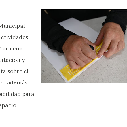
 Municipal
actividades
ctura con
entación y
ta sobre el
nco además
abilidad para
spacio.