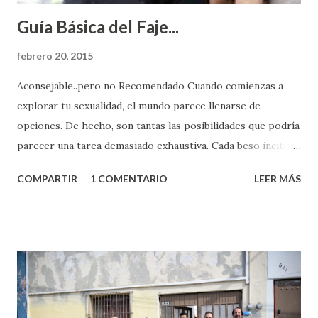
Guía Básica del Faje...
febrero 20, 2015
Aconsejable..pero no Recomendado Cuando comienzas a
explorar tu sexualidad, el mundo parece llenarse de
opciones. De hecho, son tantas las posibilidades que podría
parecer una tarea demasiado exhaustiva. Cada beso incita
algo nuevo y cada roce de tu piel contra la suya estimula
COMPARTIR
1 COMENTARIO
LEER MÁS
partes de ti que jamás hubieras imaginado. El problema es
que se supone que deberías saber todo sobre el sexo
incluso antes de haberlo experimentado. Es como si la vida
esperara que estés lista para lo que sea cuando aún no
conoces ni la mitad de lo que deberías saber. Pero incluso
quienes ya han tenido relaciones sexuales no son expertos
o expertas en el tema. Siempre hay algo nuevo que