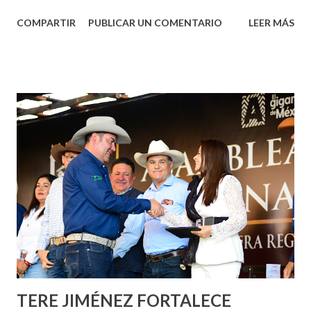
Aguascalientes, la mañana de este jueves, el presidente
COMPARTIR
PUBLICAR UN COMENTARIO
LEER MÁS
municipal, Leo Montañez dio inicio al programa
¡Aguascalientes Pinta Bien!, a través del cual se pintarán
fachadas en diversos puntos de la capital, gracias a la suma
de esfuerzos entre Gobierno del Estado, la Fundación
Corazón Urbano y el Municipio capital. Leo Montañez
informó que en este programa se usarán cerca de 90 mil
metros cuadrados de pintura, para dar inicio en la calle
Nieto, entre Jesús F. Elizondo y la calle 22 de Octubre, con
lo que se aplicará pintura en 66 casas. Posteriormente se
llevará este programa a Villas de Nuestra Señora de la
Asunción, Avenida Alameda y Decreto 27 de Septiembre, en
los edificios FOVISSSTE Ojo de Agua, en la comunidad
Norias de Paso Hondo y en los edificios de...
TERE JIMÉNEZ FORTALECE