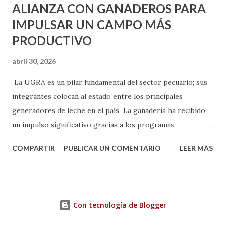
ALIANZA CON GANADEROS PARA
IMPULSAR UN CAMPO MÁS
PRODUCTIVO
abril 30, 2026
La UGRA es un pilar fundamental del sector pecuario; sus
integrantes colocan al estado entre los principales
generadores de leche en el país La ganadería ha recibido
un impulso significativo gracias a los programas
implementados por la gobernadora Como una clara
COMPARTIR
PUBLICAR UN COMENTARIO
LEER MÁS
muestra de su respaldo firme y decidido al campo, la
gobernadora Tere Jiménez clausuró la Asamblea General
Ordinaria de la Unión Ganadera Regional de Aguascalientes
(UGRA), realizada en la Isla San Marcos, donde reafirmó su
Con tecnología de Blogger
compromiso de trabajar de la mano con los productores
para consolidar una ganadería más fuerte, productiva y con