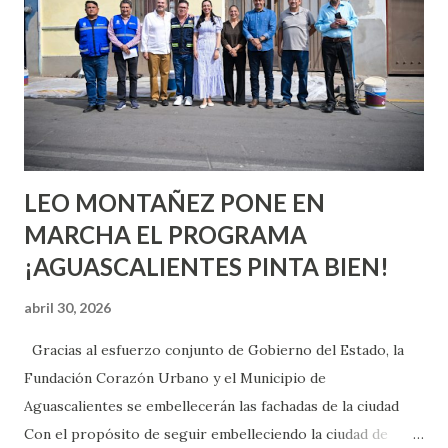
aprender y nuevas experiencias que conocer. Si eres una
chica y aún no has tenido relaciones sexuales, tal vez
pienses que el sexo será increíble y no puedas esperar para
experimentarlo, pero como cualquier persona con
experiencia te dirá, siempre es mejor cuando ambas partes
son suficientemen...
LEO MONTAÑEZ PONE EN
MARCHA EL PROGRAMA
¡AGUASCALIENTES PINTA BIEN!
abril 30, 2026
Gracias al esfuerzo conjunto de Gobierno del Estado, la
Fundación Corazón Urbano y el Municipio de
Aguascalientes se embellecerán las fachadas de la ciudad
Con el propósito de seguir embelleciendo la ciudad de