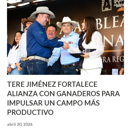
Corazón Urbano y el Municipio capital. Leo Montañez
informó que en este programa se usarán cerca de 90 mil
metros cuadrados de pintura, para dar inicio en la calle
Nieto, entre Jesús F. Elizondo y la calle 22 de Octubre, con
lo que se aplicará pintura en 66 casas. Posteriormente se
llevará este programa a Villas de Nuestra Señora de la
Asunción, Avenida Alameda y Decreto 27 de Septiembre, en
los edificios FOVISSSTE Ojo de Agua, en la comunidad
Norias de Paso Hondo y en los edificios de...
TERE JIMÉNEZ FORTALECE
ALIANZA CON GANADEROS PARA
IMPULSAR UN CAMPO MÁS
PRODUCTIVO
abril 30, 2026