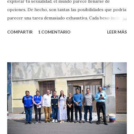
explorar tu sexualidad, el mundo parece llenarse de
opciones. De hecho, son tantas las posibilidades que podría
parecer una tarea demasiado exhaustiva. Cada beso incita
algo nuevo y cada roce de tu piel contra la suya estimula
COMPARTIR
1 COMENTARIO
LEER MÁS
partes de ti que jamás hubieras imaginado. El problema es
que se supone que deberías saber todo sobre el sexo
incluso antes de haberlo experimentado. Es como si la vida
esperara que estés lista para lo que sea cuando aún no
conoces ni la mitad de lo que deberías saber. Pero incluso
quienes ya han tenido relaciones sexuales no son expertos
o expertas en el tema. Siempre hay algo nuevo que
aprender y nuevas experiencias que conocer. Si eres una
chica y aún no has tenido relaciones sexuales, tal vez
pienses que el sexo será increíble y no puedas esperar para
experimentarlo, pero como cualquier persona con
experiencia te dirá, siempre es mejor cuando ambas partes