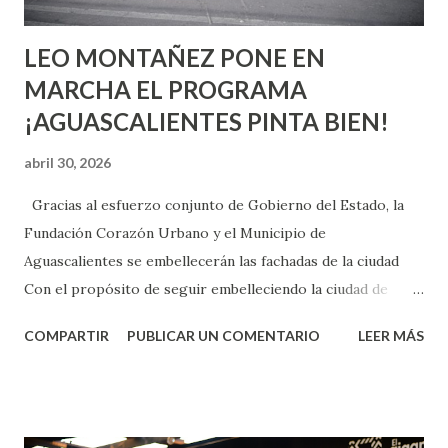
son suficientemen...
LEO MONTAÑEZ PONE EN
MARCHA EL PROGRAMA
¡AGUASCALIENTES PINTA BIEN!
abril 30, 2026
Gracias al esfuerzo conjunto de Gobierno del Estado, la
Fundación Corazón Urbano y el Municipio de
Aguascalientes se embellecerán las fachadas de la ciudad
Con el propósito de seguir embelleciendo la ciudad de
Aguascalientes, la mañana de este jueves, el presidente
COMPARTIR
PUBLICAR UN COMENTARIO
LEER MÁS
municipal, Leo Montañez dio inicio al programa
¡Aguascalientes Pinta Bien!, a través del cual se pintarán
fachadas en diversos puntos de la capital, gracias a la suma
de esfuerzos entre Gobierno del Estado, la Fundación