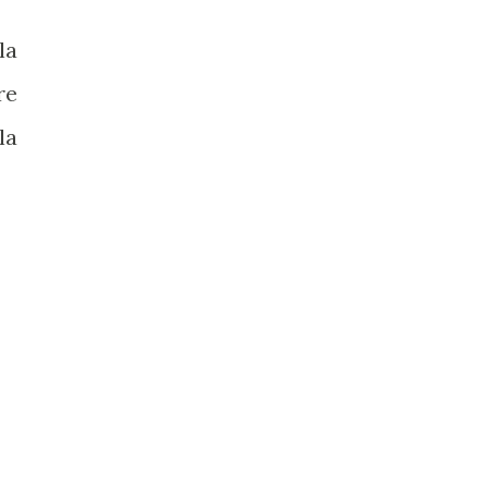
la
re
la