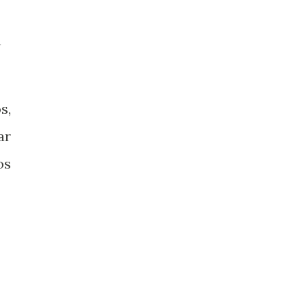
n
s,
ar
os