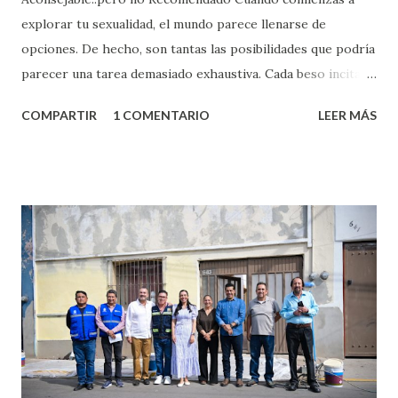
explorar tu sexualidad, el mundo parece llenarse de
opciones. De hecho, son tantas las posibilidades que podría
parecer una tarea demasiado exhaustiva. Cada beso incita
algo nuevo y cada roce de tu piel contra la suya estimula
COMPARTIR
1 COMENTARIO
LEER MÁS
partes de ti que jamás hubieras imaginado. El problema es
que se supone que deberías saber todo sobre el sexo
incluso antes de haberlo experimentado. Es como si la vida
esperara que estés lista para lo que sea cuando aún no
conoces ni la mitad de lo que deberías saber. Pero incluso
quienes ya han tenido relaciones sexuales no son expertos
o expertas en el tema. Siempre hay algo nuevo que
aprender y nuevas experiencias que conocer. Si eres una
chica y aún no has tenido relaciones sexuales, tal vez
pienses que el sexo será increíble y no puedas esperar para
experimentarlo, pero como cualquier persona con
experiencia te dirá, siempre es mejor cuando ambas partes