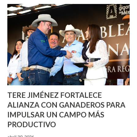
de esfuerzos entre Gobierno del Estado, la Fundación
Corazón Urbano y el Municipio capital. Leo Montañez
informó que en este programa se usarán cerca de 90 mil
metros cuadrados de pintura, para dar inicio en la calle
Nieto, entre Jesús F. Elizondo y la calle 22 de Octubre, con
lo que se aplicará pintura en 66 casas. Posteriormente se
llevará este programa a Villas de Nuestra Señora de la
Asunción, Avenida Alameda y Decreto 27 de Septiembre, en
los edificios FOVISSSTE Ojo de Agua, en la comunidad
Norias de Paso Hondo y en los edificios de...
TERE JIMÉNEZ FORTALECE
ALIANZA CON GANADEROS PARA
IMPULSAR UN CAMPO MÁS
PRODUCTIVO
abril 30, 2026