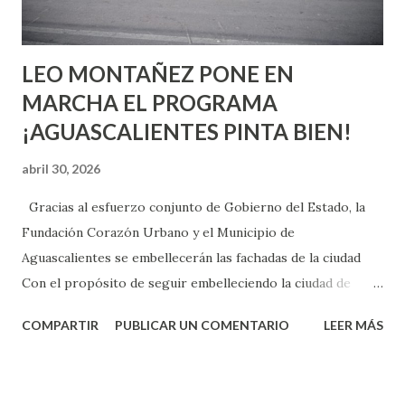
son suficientemen...
LEO MONTAÑEZ PONE EN
MARCHA EL PROGRAMA
¡AGUASCALIENTES PINTA BIEN!
abril 30, 2026
Gracias al esfuerzo conjunto de Gobierno del Estado, la
Fundación Corazón Urbano y el Municipio de
Aguascalientes se embellecerán las fachadas de la ciudad
Con el propósito de seguir embelleciendo la ciudad de
Aguascalientes, la mañana de este jueves, el presidente
COMPARTIR
PUBLICAR UN COMENTARIO
LEER MÁS
municipal, Leo Montañez dio inicio al programa
¡Aguascalientes Pinta Bien!, a través del cual se pintarán
fachadas en diversos puntos de la capital, gracias a la suma