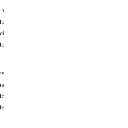
 a
de
el
de
os
na
de
de