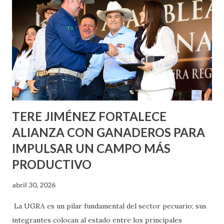
metros cuadrados de pintura, para dar inicio en la calle
Nieto, entre Jesús F. Elizondo y la calle 22 de Octubre, con
lo que se aplicará pintura en 66 casas. Posteriormente se
llevará este programa a Villas de Nuestra Señora de la
Asunción, Avenida Alameda y Decreto 27 de Septiembre, en
los edificios FOVISSSTE Ojo de Agua, en la comunidad
Norias de Paso Hondo y en los edificios de...
TERE JIMÉNEZ FORTALECE
ALIANZA CON GANADEROS PARA
IMPULSAR UN CAMPO MÁS
PRODUCTIVO
abril 30, 2026
La UGRA es un pilar fundamental del sector pecuario; sus
integrantes colocan al estado entre los principales