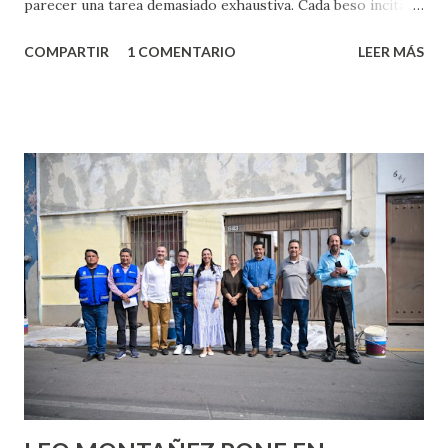
parecer una tarea demasiado exhaustiva. Cada beso incita
algo nuevo y cada roce de tu piel contra la suya estimula
COMPARTIR
1 COMENTARIO
LEER MÁS
partes de ti que jamás hubieras imaginado. El problema es
que se supone que deberías saber todo sobre el sexo
incluso antes de haberlo experimentado. Es como si la vida
esperara que estés lista para lo que sea cuando aún no
conoces ni la mitad de lo que deberías saber. Pero incluso
quienes ya han tenido relaciones sexuales no son expertos
o expertas en el tema. Siempre hay algo nuevo que
aprender y nuevas experiencias que conocer. Si eres una
chica y aún no has tenido relaciones sexuales, tal vez
pienses que el sexo será increíble y no puedas esperar para
experimentarlo, pero como cualquier persona con
experiencia te dirá, siempre es mejor cuando ambas partes
son suficientemen...