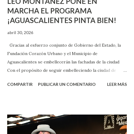
LEO MONTAÑEZ PONE EN
MARCHA EL PROGRAMA
¡AGUASCALIENTES PINTA BIEN!
abril 30, 2026
Gracias al esfuerzo conjunto de Gobierno del Estado, la
Fundación Corazón Urbano y el Municipio de
Aguascalientes se embellecerán las fachadas de la ciudad
Con el propósito de seguir embelleciendo la ciudad de
Aguascalientes, la mañana de este jueves, el presidente
COMPARTIR
PUBLICAR UN COMENTARIO
LEER MÁS
municipal, Leo Montañez dio inicio al programa
¡Aguascalientes Pinta Bien!, a través del cual se pintarán
fachadas en diversos puntos de la capital, gracias a la suma
de esfuerzos entre Gobierno del Estado, la Fundación
Corazón Urbano y el Municipio capital. Leo Montañez
informó que en este programa se usarán cerca de 90 mil