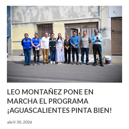
esperara que estés lista para lo que sea cuando aún no
conoces ni la mitad de lo que deberías saber. Pero incluso
quienes ya han tenido relaciones sexuales no son expertos
o expertas en el tema. Siempre hay algo nuevo que
aprender y nuevas experiencias que conocer. Si eres una
chica y aún no has tenido relaciones sexuales, tal vez
pienses que el sexo será increíble y no puedas esperar para
experimentarlo, pero como cualquier persona con
experiencia te dirá, siempre es mejor cuando ambas partes
son suficientemen...
LEO MONTAÑEZ PONE EN
MARCHA EL PROGRAMA
¡AGUASCALIENTES PINTA BIEN!
abril 30, 2026