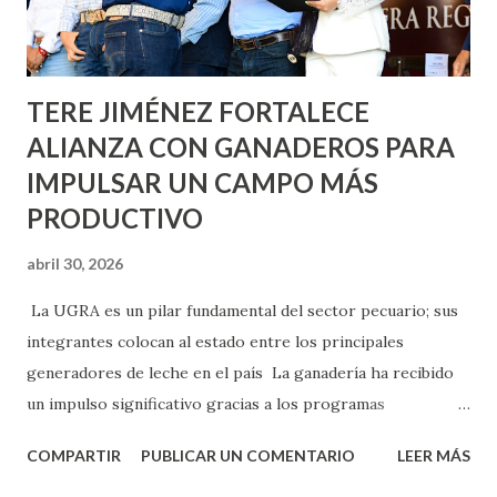
los edificios FOVISSSTE Ojo de Agua, en la comunidad
Norias de Paso Hondo y en los edificios de...
TERE JIMÉNEZ FORTALECE
ALIANZA CON GANADEROS PARA
IMPULSAR UN CAMPO MÁS
PRODUCTIVO
abril 30, 2026
La UGRA es un pilar fundamental del sector pecuario; sus
integrantes colocan al estado entre los principales
generadores de leche en el país La ganadería ha recibido
un impulso significativo gracias a los programas
implementados por la gobernadora Como una clara
COMPARTIR
PUBLICAR UN COMENTARIO
LEER MÁS
muestra de su respaldo firme y decidido al campo, la
gobernadora Tere Jiménez clausuró la Asamblea General