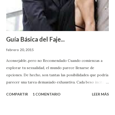
Guía Básica del Faje...
febrero 20, 2015
Aconsejable..pero no Recomendado Cuando comienzas a
explorar tu sexualidad, el mundo parece llenarse de
opciones. De hecho, son tantas las posibilidades que podría
parecer una tarea demasiado exhaustiva. Cada beso incita
algo nuevo y cada roce de tu piel contra la suya estimula
COMPARTIR
1 COMENTARIO
LEER MÁS
partes de ti que jamás hubieras imaginado. El problema es
que se supone que deberías saber todo sobre el sexo
incluso antes de haberlo experimentado. Es como si la vida