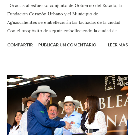
Gracias al esfuerzo conjunto de Gobierno del Estado, la
Fundación Corazón Urbano y el Municipio de
Aguascalientes se embellecerán las fachadas de la ciudad
Con el propósito de seguir embelleciendo la ciudad de
Aguascalientes, la mañana de este jueves, el presidente
COMPARTIR
PUBLICAR UN COMENTARIO
LEER MÁS
municipal, Leo Montañez dio inicio al programa
¡Aguascalientes Pinta Bien!, a través del cual se pintarán
fachadas en diversos puntos de la capital, gracias a la suma
de esfuerzos entre Gobierno del Estado, la Fundación
Corazón Urbano y el Municipio capital. Leo Montañez
informó que en este programa se usarán cerca de 90 mil
metros cuadrados de pintura, para dar inicio en la calle
Nieto, entre Jesús F. Elizondo y la calle 22 de Octubre, con
lo que se aplicará pintura en 66 casas. Posteriormente se
llevará este programa a Villas de Nuestra Señora de la
Asunción, Avenida Alameda y Decreto 27 de Septiembre, en