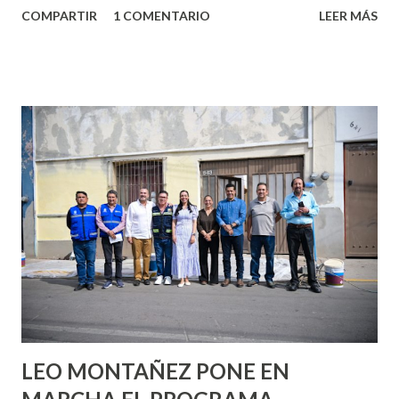
COMPARTIR
1 COMENTARIO
LEER MÁS
partes de ti que jamás hubieras imaginado. El problema es
que se supone que deberías saber todo sobre el sexo
incluso antes de haberlo experimentado. Es como si la vida
esperara que estés lista para lo que sea cuando aún no
conoces ni la mitad de lo que deberías saber. Pero incluso
quienes ya han tenido relaciones sexuales no son expertos
o expertas en el tema. Siempre hay algo nuevo que
aprender y nuevas experiencias que conocer. Si eres una
chica y aún no has tenido relaciones sexuales, tal vez
pienses que el sexo será increíble y no puedas esperar para
experimentarlo, pero como cualquier persona con
experiencia te dirá, siempre es mejor cuando ambas partes
son suficientemen...
LEO MONTAÑEZ PONE EN