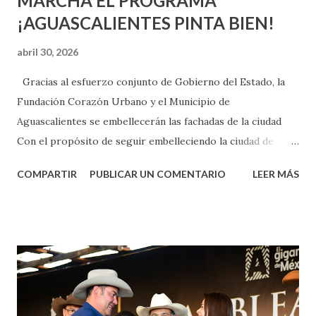
MARCHA EL PROGRAMA
¡AGUASCALIENTES PINTA BIEN!
abril 30, 2026
Gracias al esfuerzo conjunto de Gobierno del Estado, la
Fundación Corazón Urbano y el Municipio de
Aguascalientes se embellecerán las fachadas de la ciudad
Con el propósito de seguir embelleciendo la ciudad de
Aguascalientes, la mañana de este jueves, el presidente
COMPARTIR
PUBLICAR UN COMENTARIO
LEER MÁS
municipal, Leo Montañez dio inicio al programa
¡Aguascalientes Pinta Bien!, a través del cual se pintarán
fachadas en diversos puntos de la capital, gracias a la suma
de esfuerzos entre Gobierno del Estado, la Fundación
Corazón Urbano y el Municipio capital. Leo Montañez
informó que en este programa se usarán cerca de 90 mil
metros cuadrados de pintura, para dar inicio en la calle