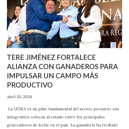
Nieto, entre Jesús F. Elizondo y la calle 22 de Octubre, con
lo que se aplicará pintura en 66 casas. Posteriormente se
llevará este programa a Villas de Nuestra Señora de la
Asunción, Avenida Alameda y Decreto 27 de Septiembre, en
los edificios FOVISSSTE Ojo de Agua, en la comunidad
Norias de Paso Hondo y en los edificios de...
TERE JIMÉNEZ FORTALECE
ALIANZA CON GANADEROS PARA
IMPULSAR UN CAMPO MÁS
PRODUCTIVO
abril 30, 2026
La UGRA es un pilar fundamental del sector pecuario; sus
integrantes colocan al estado entre los principales
generadores de leche en el país La ganadería ha recibido