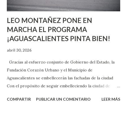
son suficientemen...
LEO MONTAÑEZ PONE EN
MARCHA EL PROGRAMA
¡AGUASCALIENTES PINTA BIEN!
abril 30, 2026
Gracias al esfuerzo conjunto de Gobierno del Estado, la
Fundación Corazón Urbano y el Municipio de
Aguascalientes se embellecerán las fachadas de la ciudad
Con el propósito de seguir embelleciendo la ciudad de
Aguascalientes, la mañana de este jueves, el presidente
COMPARTIR
PUBLICAR UN COMENTARIO
LEER MÁS
municipal, Leo Montañez dio inicio al programa
¡Aguascalientes Pinta Bien!, a través del cual se pintarán
fachadas en diversos puntos de la capital, gracias a la suma
de esfuerzos entre Gobierno del Estado, la Fundación