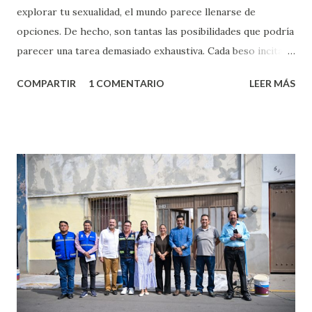
explorar tu sexualidad, el mundo parece llenarse de
opciones. De hecho, son tantas las posibilidades que podría
parecer una tarea demasiado exhaustiva. Cada beso incita
algo nuevo y cada roce de tu piel contra la suya estimula
COMPARTIR
1 COMENTARIO
LEER MÁS
partes de ti que jamás hubieras imaginado. El problema es
que se supone que deberías saber todo sobre el sexo
incluso antes de haberlo experimentado. Es como si la vida
esperara que estés lista para lo que sea cuando aún no
conoces ni la mitad de lo que deberías saber. Pero incluso
quienes ya han tenido relaciones sexuales no son expertos
o expertas en el tema. Siempre hay algo nuevo que
aprender y nuevas experiencias que conocer. Si eres una
chica y aún no has tenido relaciones sexuales, tal vez
pienses que el sexo será increíble y no puedas esperar para
experimentarlo, pero como cualquier persona con
experiencia te dirá, siempre es mejor cuando ambas partes