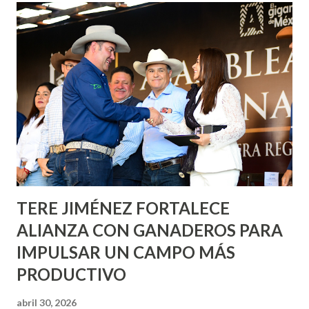
Corazón Urbano y el Municipio capital. Leo Montañez
informó que en este programa se usarán cerca de 90 mil
metros cuadrados de pintura, para dar inicio en la calle
Nieto, entre Jesús F. Elizondo y la calle 22 de Octubre, con
lo que se aplicará pintura en 66 casas. Posteriormente se
llevará este programa a Villas de Nuestra Señora de la
Asunción, Avenida Alameda y Decreto 27 de Septiembre, en
los edificios FOVISSSTE Ojo de Agua, en la comunidad
Norias de Paso Hondo y en los edificios de...
TERE JIMÉNEZ FORTALECE
ALIANZA CON GANADEROS PARA
IMPULSAR UN CAMPO MÁS
PRODUCTIVO
abril 30, 2026