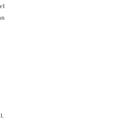
el
án
l,