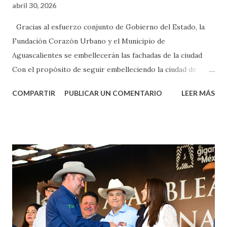
abril 30, 2026
Gracias al esfuerzo conjunto de Gobierno del Estado, la
Fundación Corazón Urbano y el Municipio de
Aguascalientes se embellecerán las fachadas de la ciudad
Con el propósito de seguir embelleciendo la ciudad de
Aguascalientes, la mañana de este jueves, el presidente
COMPARTIR
PUBLICAR UN COMENTARIO
LEER MÁS
municipal, Leo Montañez dio inicio al programa
¡Aguascalientes Pinta Bien!, a través del cual se pintarán
fachadas en diversos puntos de la capital, gracias a la suma
de esfuerzos entre Gobierno del Estado, la Fundación
Corazón Urbano y el Municipio capital. Leo Montañez
informó que en este programa se usarán cerca de 90 mil
metros cuadrados de pintura, para dar inicio en la calle
Nieto, entre Jesús F. Elizondo y la calle 22 de Octubre, con
lo que se aplicará pintura en 66 casas. Posteriormente se
llevará este programa a Villas de Nuestra Señora de la