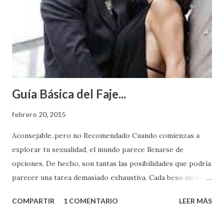
Guía Básica del Faje...
febrero 20, 2015
Aconsejable..pero no Recomendado Cuando comienzas a
explorar tu sexualidad, el mundo parece llenarse de
opciones. De hecho, son tantas las posibilidades que podría
parecer una tarea demasiado exhaustiva. Cada beso incita
algo nuevo y cada roce de tu piel contra la suya estimula
COMPARTIR
1 COMENTARIO
LEER MÁS
partes de ti que jamás hubieras imaginado. El problema es
que se supone que deberías saber todo sobre el sexo