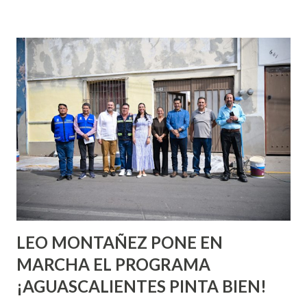
incluso antes de haberlo experimentado. Es como si la vida
esperara que estés lista para lo que sea cuando aún no
conoces ni la mitad de lo que deberías saber. Pero incluso
quienes ya han tenido relaciones sexuales no son expertos
o expertas en el tema. Siempre hay algo nuevo que
aprender y nuevas experiencias que conocer. Si eres una
chica y aún no has tenido relaciones sexuales, tal vez
pienses que el sexo será increíble y no puedas esperar para
experimentarlo, pero como cualquier persona con
experiencia te dirá, siempre es mejor cuando ambas partes
son suficientemen...
LEO MONTAÑEZ PONE EN
MARCHA EL PROGRAMA
¡AGUASCALIENTES PINTA BIEN!