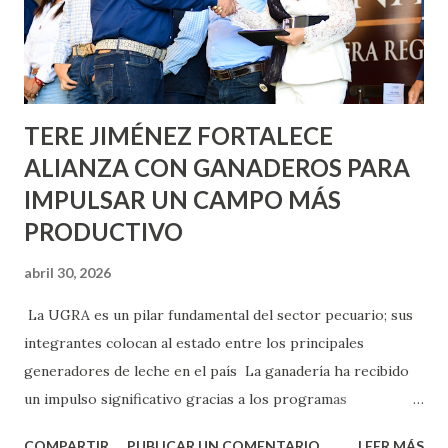
Asunción, Avenida Alameda y Decreto 27 de Septiembre, en
los edificios FOVISSSTE Ojo de Agua, en la comunidad
Norias de Paso Hondo y en los edificios de...
TERE JIMÉNEZ FORTALECE
ALIANZA CON GANADEROS PARA
IMPULSAR UN CAMPO MÁS
PRODUCTIVO
abril 30, 2026
La UGRA es un pilar fundamental del sector pecuario; sus
integrantes colocan al estado entre los principales
generadores de leche en el país La ganadería ha recibido
un impulso significativo gracias a los programas
implementados por la gobernadora Como una clara
COMPARTIR
PUBLICAR UN COMENTARIO
LEER MÁS