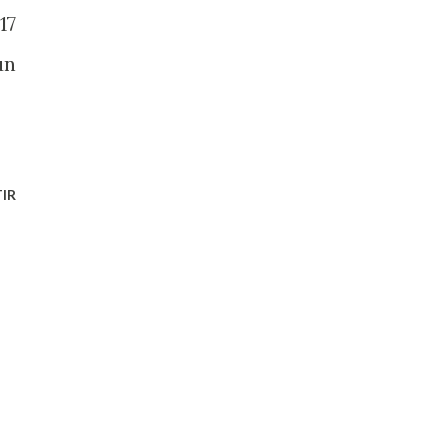
17
un
IR