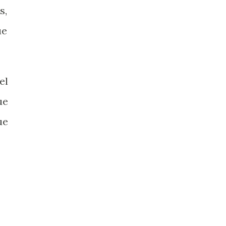
s,
ue
el
ue
ue