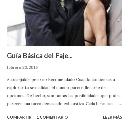
Guía Básica del Faje...
febrero 20, 2015
Aconsejable..pero no Recomendado Cuando comienzas a
explorar tu sexualidad, el mundo parece llenarse de
opciones. De hecho, son tantas las posibilidades que podría
parecer una tarea demasiado exhaustiva. Cada beso incita
algo nuevo y cada roce de tu piel contra la suya estimula
COMPARTIR
1 COMENTARIO
LEER MÁS
partes de ti que jamás hubieras imaginado. El problema es
que se supone que deberías saber todo sobre el sexo