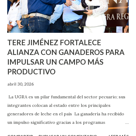
llevará este programa a Villas de Nuestra Señora de la
Asunción, Avenida Alameda y Decreto 27 de Septiembre, en
los edificios FOVISSSTE Ojo de Agua, en la comunidad
Norias de Paso Hondo y en los edificios de...
TERE JIMÉNEZ FORTALECE
ALIANZA CON GANADEROS PARA
IMPULSAR UN CAMPO MÁS
PRODUCTIVO
abril 30, 2026
La UGRA es un pilar fundamental del sector pecuario; sus
integrantes colocan al estado entre los principales
generadores de leche en el país La ganadería ha recibido
un impulso significativo gracias a los programas
implementados por la gobernadora Como una clara