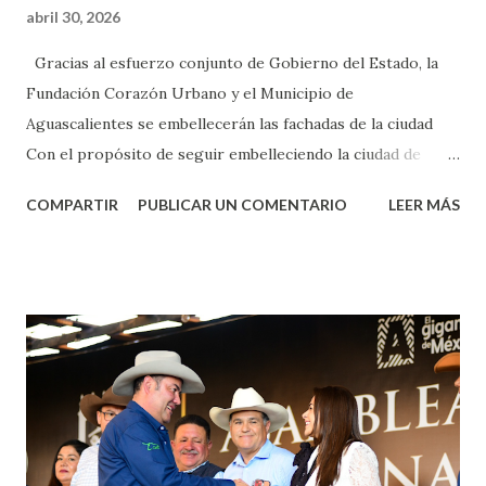
abril 30, 2026
Gracias al esfuerzo conjunto de Gobierno del Estado, la
Fundación Corazón Urbano y el Municipio de
Aguascalientes se embellecerán las fachadas de la ciudad
Con el propósito de seguir embelleciendo la ciudad de
Aguascalientes, la mañana de este jueves, el presidente
COMPARTIR
PUBLICAR UN COMENTARIO
LEER MÁS
municipal, Leo Montañez dio inicio al programa
¡Aguascalientes Pinta Bien!, a través del cual se pintarán
fachadas en diversos puntos de la capital, gracias a la suma
de esfuerzos entre Gobierno del Estado, la Fundación
Corazón Urbano y el Municipio capital. Leo Montañez
informó que en este programa se usarán cerca de 90 mil
metros cuadrados de pintura, para dar inicio en la calle
Nieto, entre Jesús F. Elizondo y la calle 22 de Octubre, con
lo que se aplicará pintura en 66 casas. Posteriormente se