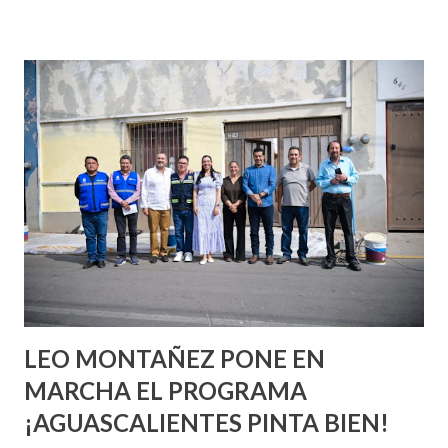
incluso antes de haberlo experimentado. Es como si la vida
esperara que estés lista para lo que sea cuando aún no
conoces ni la mitad de lo que deberías saber. Pero incluso
quienes ya han tenido relaciones sexuales no son expertos
o expertas en el tema. Siempre hay algo nuevo que
aprender y nuevas experiencias que conocer. Si eres una
chica y aún no has tenido relaciones sexuales, tal vez
pienses que el sexo será increíble y no puedas esperar para
experimentarlo, pero como cualquier persona con
experiencia te dirá, siempre es mejor cuando ambas partes
son suficientemen...
LEO MONTAÑEZ PONE EN
MARCHA EL PROGRAMA
¡AGUASCALIENTES PINTA BIEN!