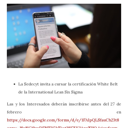
La Sedecyt invita a cursar la certificación White Belt
de la International Lean Six Sigma
Las y los Interesados deberán inscribirse antes del 27 de
febrero en
https://docs.google.com/forms/d/e/1FAIpQLSfauCh23t8
ornw_l8uNCj9usDFNTJGkTiot38l75K3ApxZ3lQ/viewform