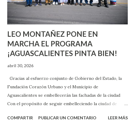
experimentarlo, pero como cualquier persona con
experiencia te dirá, siempre es mejor cuando ambas partes
son suficientemen...
LEO MONTAÑEZ PONE EN
MARCHA EL PROGRAMA
¡AGUASCALIENTES PINTA BIEN!
abril 30, 2026
Gracias al esfuerzo conjunto de Gobierno del Estado, la
Fundación Corazón Urbano y el Municipio de
Aguascalientes se embellecerán las fachadas de la ciudad
Con el propósito de seguir embelleciendo la ciudad de
Aguascalientes, la mañana de este jueves, el presidente
COMPARTIR
PUBLICAR UN COMENTARIO
LEER MÁS
municipal, Leo Montañez dio inicio al programa
¡Aguascalientes Pinta Bien!, a través del cual se pintarán