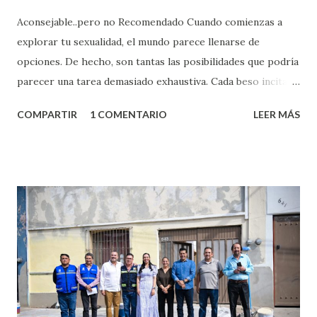
Aconsejable..pero no Recomendado Cuando comienzas a
explorar tu sexualidad, el mundo parece llenarse de
opciones. De hecho, son tantas las posibilidades que podría
parecer una tarea demasiado exhaustiva. Cada beso incita
algo nuevo y cada roce de tu piel contra la suya estimula
COMPARTIR
1 COMENTARIO
LEER MÁS
partes de ti que jamás hubieras imaginado. El problema es
que se supone que deberías saber todo sobre el sexo
incluso antes de haberlo experimentado. Es como si la vida
esperara que estés lista para lo que sea cuando aún no
conoces ni la mitad de lo que deberías saber. Pero incluso
quienes ya han tenido relaciones sexuales no son expertos
o expertas en el tema. Siempre hay algo nuevo que
aprender y nuevas experiencias que conocer. Si eres una
chica y aún no has tenido relaciones sexuales, tal vez
pienses que el sexo será increíble y no puedas esperar para