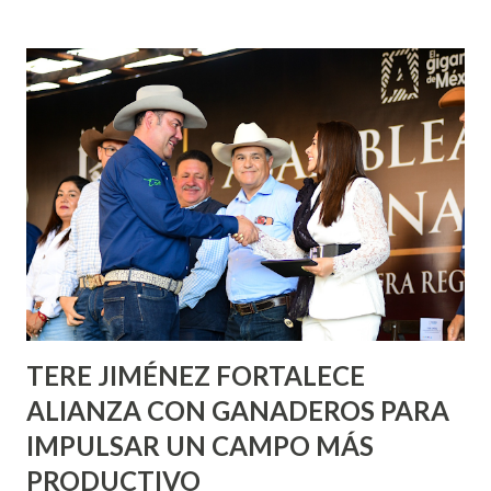
fachadas en diversos puntos de la capital, gracias a la suma
de esfuerzos entre Gobierno del Estado, la Fundación
Corazón Urbano y el Municipio capital. Leo Montañez
informó que en este programa se usarán cerca de 90 mil
metros cuadrados de pintura, para dar inicio en la calle
Nieto, entre Jesús F. Elizondo y la calle 22 de Octubre, con
lo que se aplicará pintura en 66 casas. Posteriormente se
llevará este programa a Villas de Nuestra Señora de la
Asunción, Avenida Alameda y Decreto 27 de Septiembre, en
los edificios FOVISSSTE Ojo de Agua, en la comunidad
Norias de Paso Hondo y en los edificios de...
TERE JIMÉNEZ FORTALECE
ALIANZA CON GANADEROS PARA
IMPULSAR UN CAMPO MÁS
PRODUCTIVO