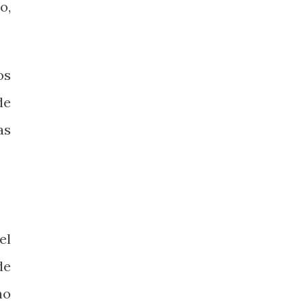
o,
os
de
as
el
de
ho