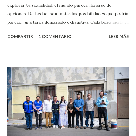
explorar tu sexualidad, el mundo parece llenarse de
opciones. De hecho, son tantas las posibilidades que podría
parecer una tarea demasiado exhaustiva. Cada beso incita
algo nuevo y cada roce de tu piel contra la suya estimula
COMPARTIR
1 COMENTARIO
LEER MÁS
partes de ti que jamás hubieras imaginado. El problema es
que se supone que deberías saber todo sobre el sexo
incluso antes de haberlo experimentado. Es como si la vida
esperara que estés lista para lo que sea cuando aún no
conoces ni la mitad de lo que deberías saber. Pero incluso
quienes ya han tenido relaciones sexuales no son expertos
o expertas en el tema. Siempre hay algo nuevo que
aprender y nuevas experiencias que conocer. Si eres una
chica y aún no has tenido relaciones sexuales, tal vez
pienses que el sexo será increíble y no puedas esperar para
experimentarlo, pero como cualquier persona con
experiencia te dirá, siempre es mejor cuando ambas partes