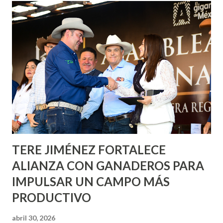
Corazón Urbano y el Municipio capital. Leo Montañez
informó que en este programa se usarán cerca de 90 mil
metros cuadrados de pintura, para dar inicio en la calle
Nieto, entre Jesús F. Elizondo y la calle 22 de Octubre, con
lo que se aplicará pintura en 66 casas. Posteriormente se
llevará este programa a Villas de Nuestra Señora de la
Asunción, Avenida Alameda y Decreto 27 de Septiembre, en
los edificios FOVISSSTE Ojo de Agua, en la comunidad
Norias de Paso Hondo y en los edificios de...
TERE JIMÉNEZ FORTALECE
ALIANZA CON GANADEROS PARA
IMPULSAR UN CAMPO MÁS
PRODUCTIVO
abril 30, 2026