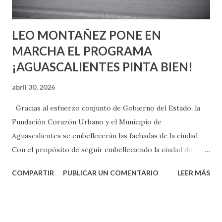
son suficientemen...
LEO MONTAÑEZ PONE EN
MARCHA EL PROGRAMA
¡AGUASCALIENTES PINTA BIEN!
abril 30, 2026
Gracias al esfuerzo conjunto de Gobierno del Estado, la
Fundación Corazón Urbano y el Municipio de
Aguascalientes se embellecerán las fachadas de la ciudad
Con el propósito de seguir embelleciendo la ciudad de
Aguascalientes, la mañana de este jueves, el presidente
COMPARTIR
PUBLICAR UN COMENTARIO
LEER MÁS
municipal, Leo Montañez dio inicio al programa
¡Aguascalientes Pinta Bien!, a través del cual se pintarán
fachadas en diversos puntos de la capital, gracias a la suma
de esfuerzos entre Gobierno del Estado, la Fundación