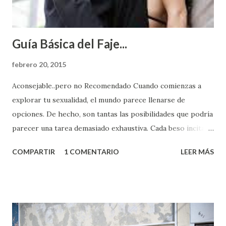
Guía Básica del Faje...
febrero 20, 2015
Aconsejable..pero no Recomendado Cuando comienzas a
explorar tu sexualidad, el mundo parece llenarse de
opciones. De hecho, son tantas las posibilidades que podría
parecer una tarea demasiado exhaustiva. Cada beso incita
algo nuevo y cada roce de tu piel contra la suya estimula
COMPARTIR
1 COMENTARIO
LEER MÁS
partes de ti que jamás hubieras imaginado. El problema es
que se supone que deberías saber todo sobre el sexo
incluso antes de haberlo experimentado. Es como si la vida
esperara que estés lista para lo que sea cuando aún no
conoces ni la mitad de lo que deberías saber. Pero incluso