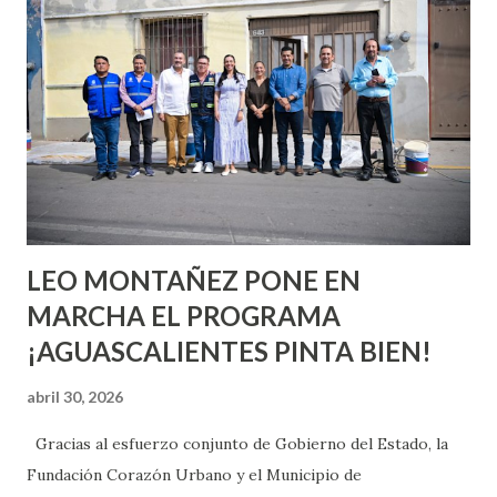
quienes ya han tenido relaciones sexuales no son expertos
o expertas en el tema. Siempre hay algo nuevo que
aprender y nuevas experiencias que conocer. Si eres una
chica y aún no has tenido relaciones sexuales, tal vez
pienses que el sexo será increíble y no puedas esperar para
experimentarlo, pero como cualquier persona con
experiencia te dirá, siempre es mejor cuando ambas partes
son suficientemen...
LEO MONTAÑEZ PONE EN
MARCHA EL PROGRAMA
¡AGUASCALIENTES PINTA BIEN!
abril 30, 2026
Gracias al esfuerzo conjunto de Gobierno del Estado, la
Fundación Corazón Urbano y el Municipio de