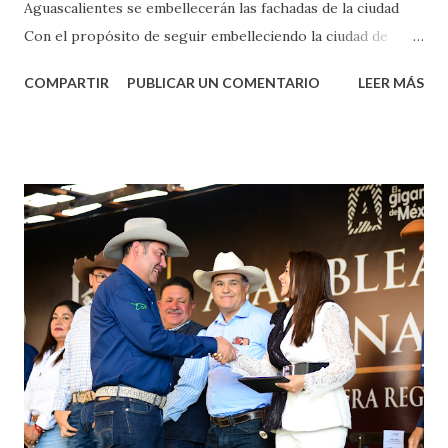
Aguascalientes se embellecerán las fachadas de la ciudad
Con el propósito de seguir embelleciendo la ciudad de
Aguascalientes, la mañana de este jueves, el presidente
COMPARTIR
PUBLICAR UN COMENTARIO
LEER MÁS
municipal, Leo Montañez dio inicio al programa
¡Aguascalientes Pinta Bien!, a través del cual se pintarán
fachadas en diversos puntos de la capital, gracias a la suma
de esfuerzos entre Gobierno del Estado, la Fundación
Corazón Urbano y el Municipio capital. Leo Montañez
informó que en este programa se usarán cerca de 90 mil
metros cuadrados de pintura, para dar inicio en la calle
Nieto, entre Jesús F. Elizondo y la calle 22 de Octubre, con
lo que se aplicará pintura en 66 casas. Posteriormente se
llevará este programa a Villas de Nuestra Señora de la
Asunción, Avenida Alameda y Decreto 27 de Septiembre, en
los edificios FOVISSSTE Ojo de Agua, en la comunidad
Norias de Paso Hondo y en los edificios de...