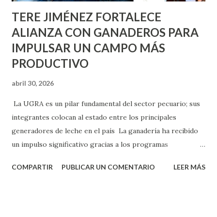
TERE JIMÉNEZ FORTALECE
ALIANZA CON GANADEROS PARA
IMPULSAR UN CAMPO MÁS
PRODUCTIVO
abril 30, 2026
La UGRA es un pilar fundamental del sector pecuario; sus
integrantes colocan al estado entre los principales
generadores de leche en el país La ganadería ha recibido
un impulso significativo gracias a los programas
implementados por la gobernadora Como una clara
COMPARTIR
PUBLICAR UN COMENTARIO
LEER MÁS
muestra de su respaldo firme y decidido al campo, la
gobernadora Tere Jiménez clausuró la Asamblea General
Ordinaria de la Unión Ganadera Regional de Aguascalientes
(UGRA), realizada en la Isla San Marcos, donde reafirmó su