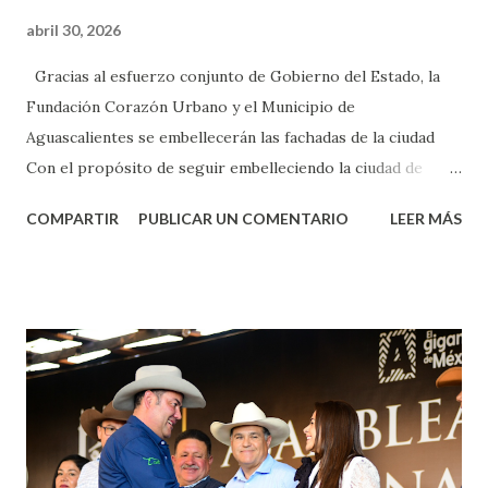
abril 30, 2026
Gracias al esfuerzo conjunto de Gobierno del Estado, la
Fundación Corazón Urbano y el Municipio de
Aguascalientes se embellecerán las fachadas de la ciudad
Con el propósito de seguir embelleciendo la ciudad de
Aguascalientes, la mañana de este jueves, el presidente
COMPARTIR
PUBLICAR UN COMENTARIO
LEER MÁS
municipal, Leo Montañez dio inicio al programa
¡Aguascalientes Pinta Bien!, a través del cual se pintarán
fachadas en diversos puntos de la capital, gracias a la suma
de esfuerzos entre Gobierno del Estado, la Fundación
Corazón Urbano y el Municipio capital. Leo Montañez
informó que en este programa se usarán cerca de 90 mil
metros cuadrados de pintura, para dar inicio en la calle
Nieto, entre Jesús F. Elizondo y la calle 22 de Octubre, con
lo que se aplicará pintura en 66 casas. Posteriormente se