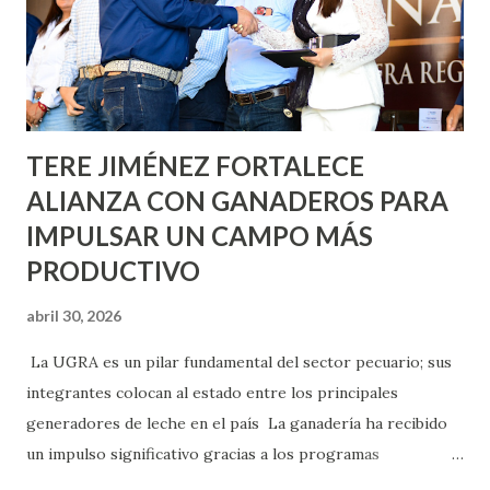
llevará este programa a Villas de Nuestra Señora de la
Asunción, Avenida Alameda y Decreto 27 de Septiembre, en
los edificios FOVISSSTE Ojo de Agua, en la comunidad
Norias de Paso Hondo y en los edificios de...
TERE JIMÉNEZ FORTALECE
ALIANZA CON GANADEROS PARA
IMPULSAR UN CAMPO MÁS
PRODUCTIVO
abril 30, 2026
La UGRA es un pilar fundamental del sector pecuario; sus
integrantes colocan al estado entre los principales
generadores de leche en el país La ganadería ha recibido
un impulso significativo gracias a los programas
implementados por la gobernadora Como una clara