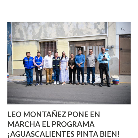
que se supone que deberías saber todo sobre el sexo
incluso antes de haberlo experimentado. Es como si la vida
esperara que estés lista para lo que sea cuando aún no
conoces ni la mitad de lo que deberías saber. Pero incluso
quienes ya han tenido relaciones sexuales no son expertos
o expertas en el tema. Siempre hay algo nuevo que
aprender y nuevas experiencias que conocer. Si eres una
chica y aún no has tenido relaciones sexuales, tal vez
pienses que el sexo será increíble y no puedas esperar para
experimentarlo, pero como cualquier persona con
experiencia te dirá, siempre es mejor cuando ambas partes
son suficientemen...
LEO MONTAÑEZ PONE EN
MARCHA EL PROGRAMA
¡AGUASCALIENTES PINTA BIEN!