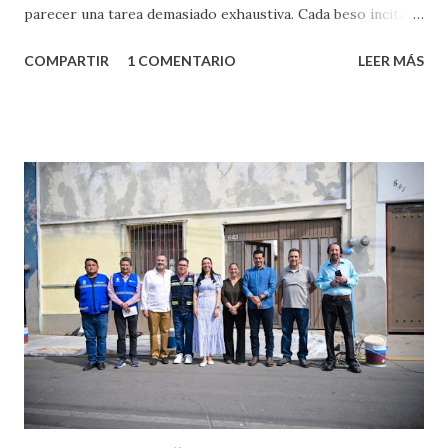
parecer una tarea demasiado exhaustiva. Cada beso incita
algo nuevo y cada roce de tu piel contra la suya estimula
COMPARTIR
1 COMENTARIO
LEER MÁS
partes de ti que jamás hubieras imaginado. El problema es
que se supone que deberías saber todo sobre el sexo
incluso antes de haberlo experimentado. Es como si la vida
esperara que estés lista para lo que sea cuando aún no
conoces ni la mitad de lo que deberías saber. Pero incluso
quienes ya han tenido relaciones sexuales no son expertos
o expertas en el tema. Siempre hay algo nuevo que
aprender y nuevas experiencias que conocer. Si eres una
chica y aún no has tenido relaciones sexuales, tal vez
pienses que el sexo será increíble y no puedas esperar para
experimentarlo, pero como cualquier persona con
experiencia te dirá, siempre es mejor cuando ambas partes
son suficientemen...