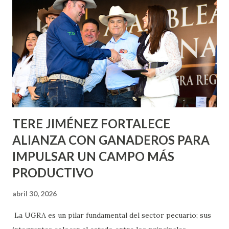
metros cuadrados de pintura, para dar inicio en la calle
Nieto, entre Jesús F. Elizondo y la calle 22 de Octubre, con
lo que se aplicará pintura en 66 casas. Posteriormente se
llevará este programa a Villas de Nuestra Señora de la
Asunción, Avenida Alameda y Decreto 27 de Septiembre, en
los edificios FOVISSSTE Ojo de Agua, en la comunidad
Norias de Paso Hondo y en los edificios de...
TERE JIMÉNEZ FORTALECE
ALIANZA CON GANADEROS PARA
IMPULSAR UN CAMPO MÁS
PRODUCTIVO
abril 30, 2026
La UGRA es un pilar fundamental del sector pecuario; sus