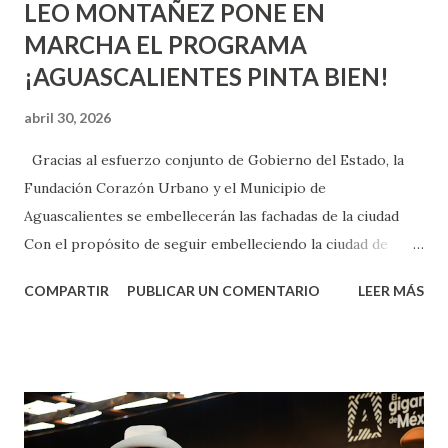
LEO MONTAÑEZ PONE EN
MARCHA EL PROGRAMA
¡AGUASCALIENTES PINTA BIEN!
abril 30, 2026
Gracias al esfuerzo conjunto de Gobierno del Estado, la
Fundación Corazón Urbano y el Municipio de
Aguascalientes se embellecerán las fachadas de la ciudad
Con el propósito de seguir embelleciendo la ciudad de
Aguascalientes, la mañana de este jueves, el presidente
COMPARTIR
PUBLICAR UN COMENTARIO
LEER MÁS
municipal, Leo Montañez dio inicio al programa
¡Aguascalientes Pinta Bien!, a través del cual se pintarán
fachadas en diversos puntos de la capital, gracias a la suma
de esfuerzos entre Gobierno del Estado, la Fundación
Corazón Urbano y el Municipio capital. Leo Montañez
informó que en este programa se usarán cerca de 90 mil