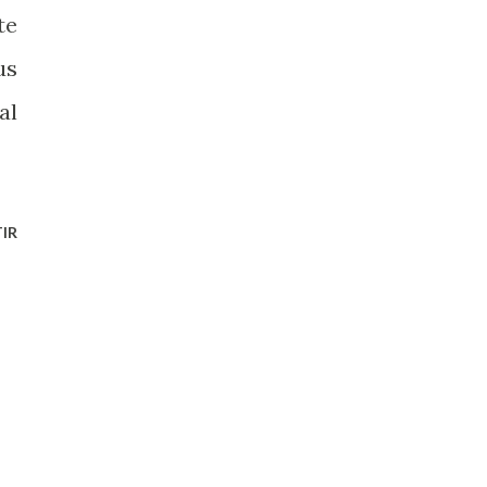
te
us
al
IR