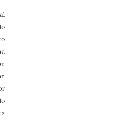
al
do
ro
na
on
ón
or
lo
ta