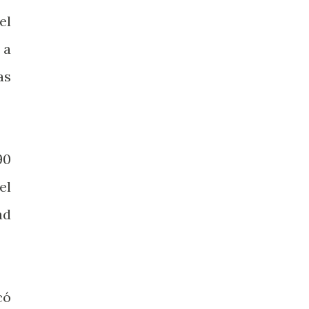
el
 a
as
90
el
ad
có