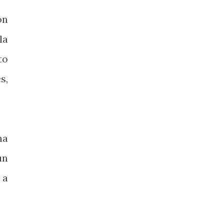
ón
la
to
s,
na
un
 a