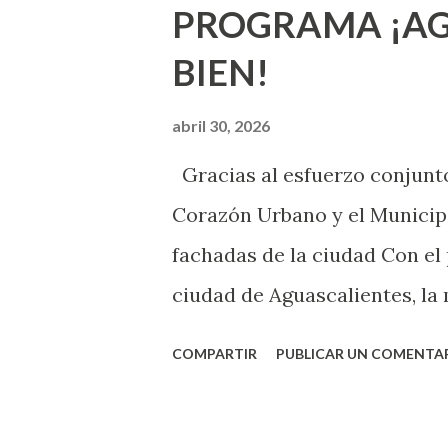
PROGRAMA ¡AG
sexuales no son expertos o e
BIEN!
nuevo que aprender y nuevas
chica y aún no has tenido rel
abril 30, 2026
sexo será increíble y no pue
Gracias al esfuerzo conjunto
como cualquier persona con e
Corazón Urbano y el Municipi
cuando ambas partes son sufi
fachadas de la ciudad Con el
ciudad de Aguascalientes, la 
municipal, Leo Montañez dio
COMPARTIR
PUBLICAR UN COMENTA
Pinta Bien!, a través del cua
de la capital, gracias a la s