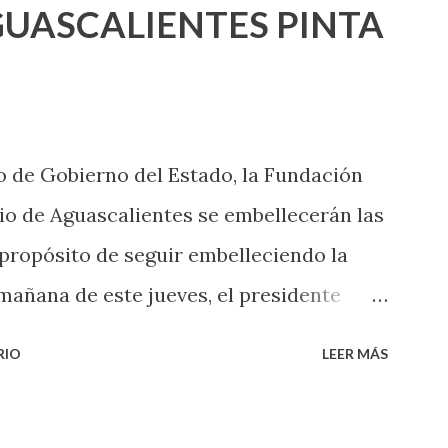
UASCALIENTES PINTA
xpertas en el tema. Siempre hay algo
 experiencias que conocer. Si eres una
aciones sexuales, tal vez pienses que el
das esperar para experimentarlo, pero
 de Gobierno del Estado, la Fundación
xperiencia te dirá, siempre es mejor
o de Aguascalientes se embellecerán las
cientemen...
 propósito de seguir embelleciendo la
mañana de este jueves, el presidente
 inicio al programa ¡Aguascalientes
RIO
LEER MÁS
l se pintarán fachadas en diversos puntos
uma de esfuerzos entre Gobierno del