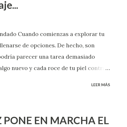
je...
endado Cuando comienzas a explorar tu
llenarse de opciones. De hecho, son
 podría parecer una tarea demasiado
algo nuevo y cada roce de tu piel contra
i que jamás hubieras imaginado. El
LEER MÁS
e deberías saber todo sobre el sexo
erimentado. Es como si la vida esperara
ea cuando aún no conoces ni la mitad de
 PONE EN MARCHA EL
incluso quienes ya han tenido relaciones