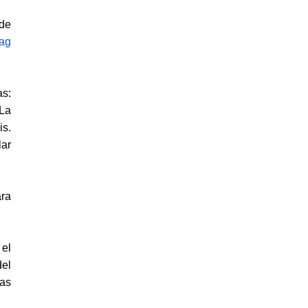
 de
ag
as:
La
is.
lar
ara
 el
del
las