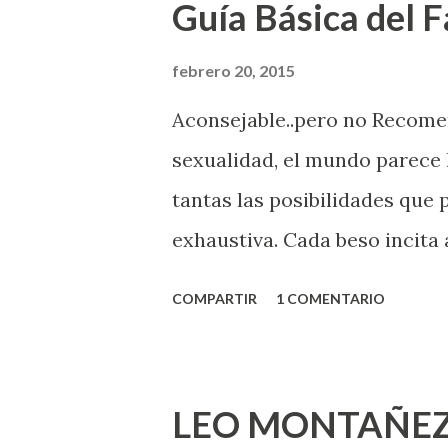
Guía Básica del Fa
febrero 20, 2015
Aconsejable..pero no Recom
sexualidad, el mundo parece 
tantas las posibilidades que
exhaustiva. Cada beso incita 
la suya estimula partes de t
COMPARTIR
1 COMENTARIO
problema es que se supone qu
incluso antes de haberlo exp
que estés lista para lo que s
LEO MONTAÑEZ
lo que deberías saber. Pero 