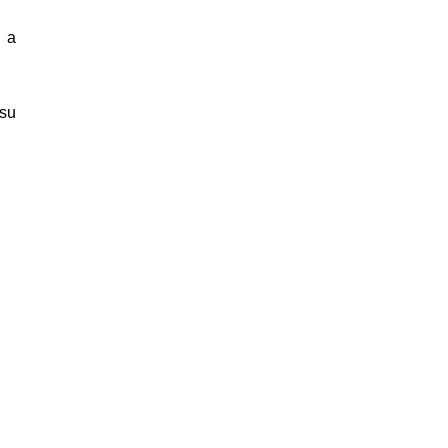
n a
 su