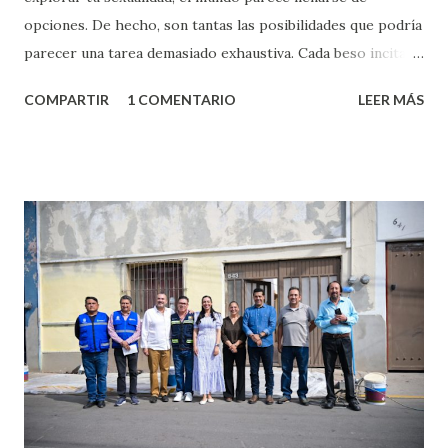
opciones. De hecho, son tantas las posibilidades que podría
parecer una tarea demasiado exhaustiva. Cada beso incita
algo nuevo y cada roce de tu piel contra la suya estimula
COMPARTIR
1 COMENTARIO
LEER MÁS
partes de ti que jamás hubieras imaginado. El problema es
que se supone que deberías saber todo sobre el sexo
incluso antes de haberlo experimentado. Es como si la vida
esperara que estés lista para lo que sea cuando aún no
conoces ni la mitad de lo que deberías saber. Pero incluso
quienes ya han tenido relaciones sexuales no son expertos
o expertas en el tema. Siempre hay algo nuevo que
aprender y nuevas experiencias que conocer. Si eres una
chica y aún no has tenido relaciones sexuales, tal vez
pienses que el sexo será increíble y no puedas esperar para
experimentarlo, pero como cualquier persona con
experiencia te dirá, siempre es mejor cuando ambas partes
son suficientemen...