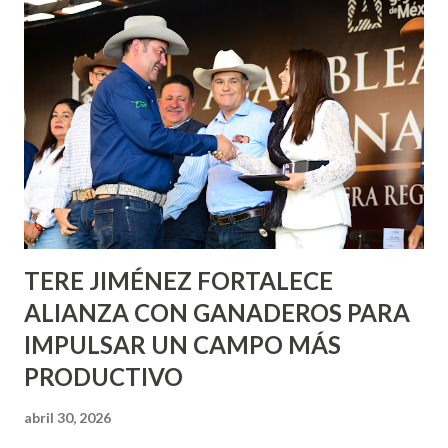
Corazón Urbano y el Municipio capital. Leo Montañez
informó que en este programa se usarán cerca de 90 mil
metros cuadrados de pintura, para dar inicio en la calle
Nieto, entre Jesús F. Elizondo y la calle 22 de Octubre, con
lo que se aplicará pintura en 66 casas. Posteriormente se
llevará este programa a Villas de Nuestra Señora de la
Asunción, Avenida Alameda y Decreto 27 de Septiembre, en
los edificios FOVISSSTE Ojo de Agua, en la comunidad
Norias de Paso Hondo y en los edificios de...
TERE JIMÉNEZ FORTALECE
ALIANZA CON GANADEROS PARA
IMPULSAR UN CAMPO MÁS
PRODUCTIVO
abril 30, 2026