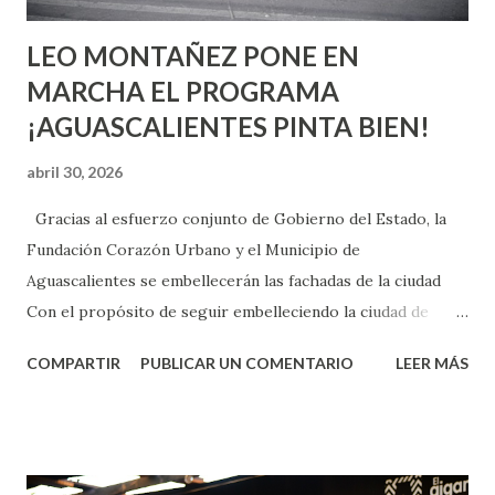
LEO MONTAÑEZ PONE EN
MARCHA EL PROGRAMA
¡AGUASCALIENTES PINTA BIEN!
abril 30, 2026
Gracias al esfuerzo conjunto de Gobierno del Estado, la
Fundación Corazón Urbano y el Municipio de
Aguascalientes se embellecerán las fachadas de la ciudad
Con el propósito de seguir embelleciendo la ciudad de
Aguascalientes, la mañana de este jueves, el presidente
COMPARTIR
PUBLICAR UN COMENTARIO
LEER MÁS
municipal, Leo Montañez dio inicio al programa
¡Aguascalientes Pinta Bien!, a través del cual se pintarán
fachadas en diversos puntos de la capital, gracias a la suma
de esfuerzos entre Gobierno del Estado, la Fundación