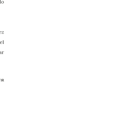
do
ez
el
ar
IR