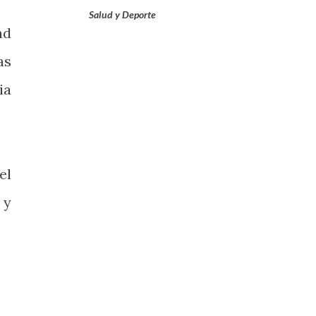
Salud y Deporte
ad
as
ia
el
 y