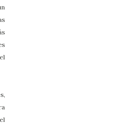
un
as
ás
es
el
s,
ra
el