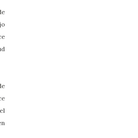
de
jo
ce
ud
de
ce
el
en