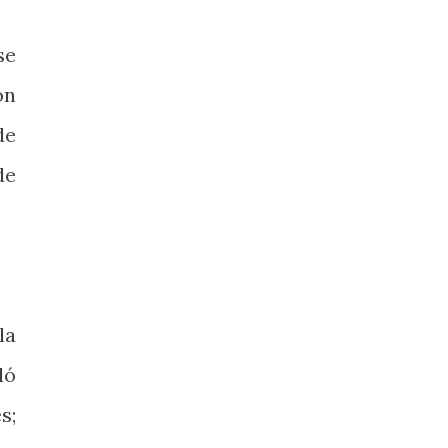
se
ón
de
de
la
ló
s;