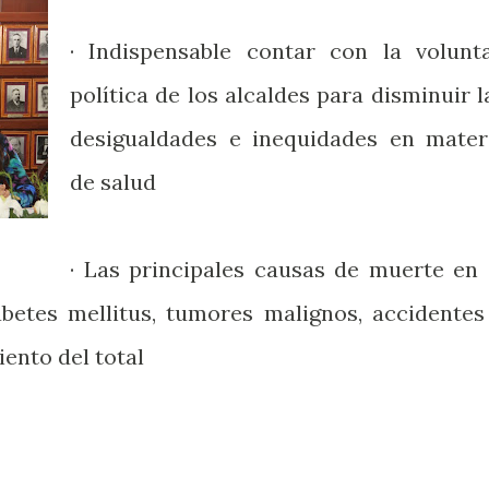
· Indispensable contar con la volunt
política de los alcaldes para disminuir l
desigualdades e inequidades en mater
de salud
· Las principales causas de muerte en 
abetes mellitus, tumores malignos, accidentes
iento del total