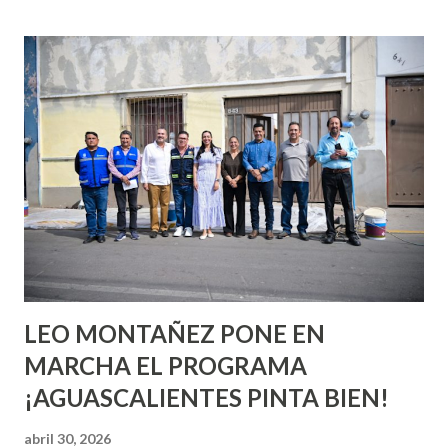
esperara que estés lista para lo que sea cuando aún no
conoces ni la mitad de lo que deberías saber. Pero incluso
quienes ya han tenido relaciones sexuales no son expertos
o expertas en el tema. Siempre hay algo nuevo que
aprender y nuevas experiencias que conocer. Si eres una
chica y aún no has tenido relaciones sexuales, tal vez
pienses que el sexo será increíble y no puedas esperar para
experimentarlo, pero como cualquier persona con
experiencia te dirá, siempre es mejor cuando ambas partes
son suficientemen...
LEO MONTAÑEZ PONE EN
MARCHA EL PROGRAMA
¡AGUASCALIENTES PINTA BIEN!
abril 30, 2026