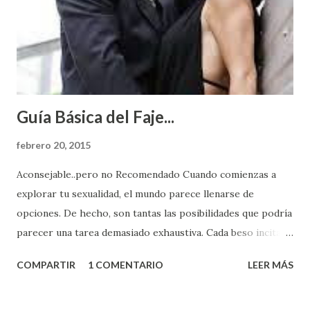
Guía Básica del Faje...
febrero 20, 2015
Aconsejable..pero no Recomendado Cuando comienzas a
explorar tu sexualidad, el mundo parece llenarse de
opciones. De hecho, son tantas las posibilidades que podría
parecer una tarea demasiado exhaustiva. Cada beso incita
algo nuevo y cada roce de tu piel contra la suya estimula
COMPARTIR
1 COMENTARIO
LEER MÁS
partes de ti que jamás hubieras imaginado. El problema es
que se supone que deberías saber todo sobre el sexo
incluso antes de haberlo experimentado. Es como si la vida