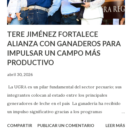
Asunción, Avenida Alameda y Decreto 27 de Septiembre, en
los edificios FOVISSSTE Ojo de Agua, en la comunidad
Norias de Paso Hondo y en los edificios de...
TERE JIMÉNEZ FORTALECE
ALIANZA CON GANADEROS PARA
IMPULSAR UN CAMPO MÁS
PRODUCTIVO
abril 30, 2026
La UGRA es un pilar fundamental del sector pecuario; sus
integrantes colocan al estado entre los principales
generadores de leche en el país La ganadería ha recibido
un impulso significativo gracias a los programas
implementados por la gobernadora Como una clara
COMPARTIR
PUBLICAR UN COMENTARIO
LEER MÁS
muestra de su respaldo firme y decidido al campo, la