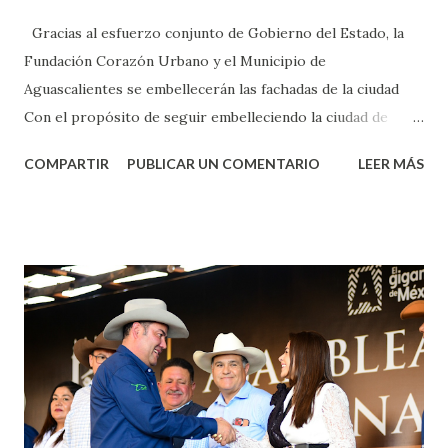
Gracias al esfuerzo conjunto de Gobierno del Estado, la
Fundación Corazón Urbano y el Municipio de
Aguascalientes se embellecerán las fachadas de la ciudad
Con el propósito de seguir embelleciendo la ciudad de
Aguascalientes, la mañana de este jueves, el presidente
COMPARTIR
PUBLICAR UN COMENTARIO
LEER MÁS
municipal, Leo Montañez dio inicio al programa
¡Aguascalientes Pinta Bien!, a través del cual se pintarán
fachadas en diversos puntos de la capital, gracias a la suma
de esfuerzos entre Gobierno del Estado, la Fundación
Corazón Urbano y el Municipio capital. Leo Montañez
informó que en este programa se usarán cerca de 90 mil
metros cuadrados de pintura, para dar inicio en la calle
Nieto, entre Jesús F. Elizondo y la calle 22 de Octubre, con
lo que se aplicará pintura en 66 casas. Posteriormente se
llevará este programa a Villas de Nuestra Señora de la