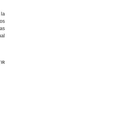
 la
os
tas
ual
IR