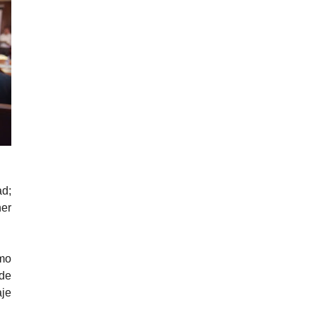
ad;
ner
omo
 de
aje