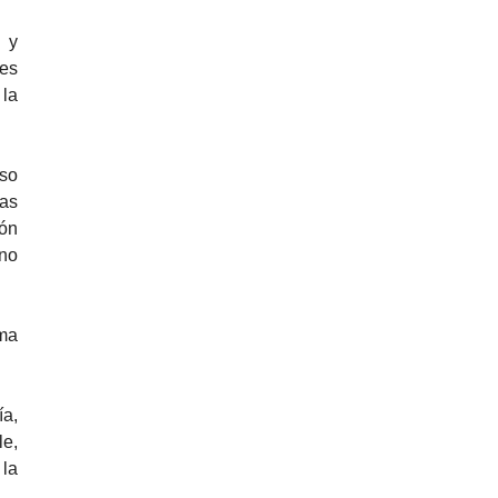
l y
nes
 la
eso
las
ión
gno
ama
ía,
le,
 la