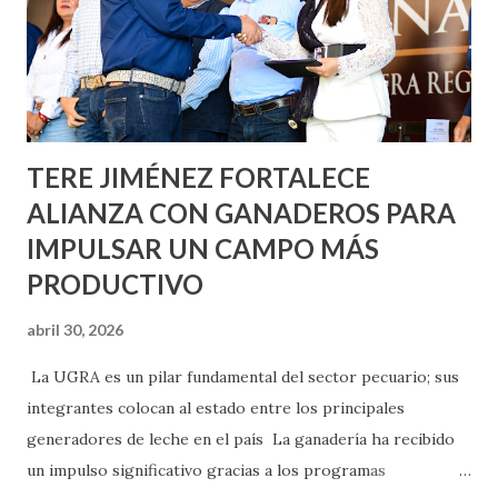
llevará este programa a Villas de Nuestra Señora de la
Asunción, Avenida Alameda y Decreto 27 de Septiembre, en
los edificios FOVISSSTE Ojo de Agua, en la comunidad
Norias de Paso Hondo y en los edificios de...
TERE JIMÉNEZ FORTALECE
ALIANZA CON GANADEROS PARA
IMPULSAR UN CAMPO MÁS
PRODUCTIVO
abril 30, 2026
La UGRA es un pilar fundamental del sector pecuario; sus
integrantes colocan al estado entre los principales
generadores de leche en el país La ganadería ha recibido
un impulso significativo gracias a los programas