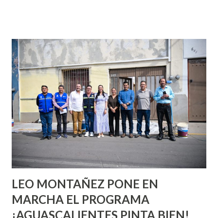
que se supone que deberías saber todo sobre el sexo
incluso antes de haberlo experimentado. Es como si la vida
esperara que estés lista para lo que sea cuando aún no
conoces ni la mitad de lo que deberías saber. Pero incluso
quienes ya han tenido relaciones sexuales no son expertos
o expertas en el tema. Siempre hay algo nuevo que
aprender y nuevas experiencias que conocer. Si eres una
chica y aún no has tenido relaciones sexuales, tal vez
pienses que el sexo será increíble y no puedas esperar para
experimentarlo, pero como cualquier persona con
experiencia te dirá, siempre es mejor cuando ambas partes
son suficientemen...
LEO MONTAÑEZ PONE EN
MARCHA EL PROGRAMA
¡AGUASCALIENTES PINTA BIEN!