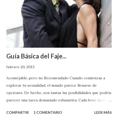
Guía Básica del Faje...
febrero 20, 2015
Aconsejable..pero no Recomendado Cuando comienzas a
explorar tu sexualidad, el mundo parece llenarse de
opciones. De hecho, son tantas las posibilidades que podría
parecer una tarea demasiado exhaustiva. Cada beso incita
algo nuevo y cada roce de tu piel contra la suya estimula
COMPARTIR
1 COMENTARIO
LEER MÁS
partes de ti que jamás hubieras imaginado. El problema es