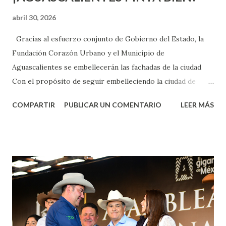
abril 30, 2026
Gracias al esfuerzo conjunto de Gobierno del Estado, la
Fundación Corazón Urbano y el Municipio de
Aguascalientes se embellecerán las fachadas de la ciudad
Con el propósito de seguir embelleciendo la ciudad de
Aguascalientes, la mañana de este jueves, el presidente
COMPARTIR
PUBLICAR UN COMENTARIO
LEER MÁS
municipal, Leo Montañez dio inicio al programa
¡Aguascalientes Pinta Bien!, a través del cual se pintarán
fachadas en diversos puntos de la capital, gracias a la suma
de esfuerzos entre Gobierno del Estado, la Fundación
Corazón Urbano y el Municipio capital. Leo Montañez
informó que en este programa se usarán cerca de 90 mil
metros cuadrados de pintura, para dar inicio en la calle
Nieto, entre Jesús F. Elizondo y la calle 22 de Octubre, con
lo que se aplicará pintura en 66 casas. Posteriormente se