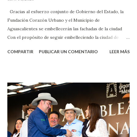
Gracias al esfuerzo conjunto de Gobierno del Estado, la
Fundación Corazón Urbano y el Municipio de
Aguascalientes se embellecerán las fachadas de la ciudad
Con el propósito de seguir embelleciendo la ciudad de
Aguascalientes, la mañana de este jueves, el presidente
COMPARTIR
PUBLICAR UN COMENTARIO
LEER MÁS
municipal, Leo Montañez dio inicio al programa
¡Aguascalientes Pinta Bien!, a través del cual se pintarán
fachadas en diversos puntos de la capital, gracias a la suma
de esfuerzos entre Gobierno del Estado, la Fundación
Corazón Urbano y el Municipio capital. Leo Montañez
informó que en este programa se usarán cerca de 90 mil
metros cuadrados de pintura, para dar inicio en la calle
Nieto, entre Jesús F. Elizondo y la calle 22 de Octubre, con
lo que se aplicará pintura en 66 casas. Posteriormente se
llevará este programa a Villas de Nuestra Señora de la