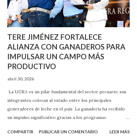
Asunción, Avenida Alameda y Decreto 27 de Septiembre, en
los edificios FOVISSSTE Ojo de Agua, en la comunidad
Norias de Paso Hondo y en los edificios de...
TERE JIMÉNEZ FORTALECE
ALIANZA CON GANADEROS PARA
IMPULSAR UN CAMPO MÁS
PRODUCTIVO
abril 30, 2026
La UGRA es un pilar fundamental del sector pecuario; sus
integrantes colocan al estado entre los principales
generadores de leche en el país La ganadería ha recibido
un impulso significativo gracias a los programas
implementados por la gobernadora Como una clara
COMPARTIR
PUBLICAR UN COMENTARIO
LEER MÁS
muestra de su respaldo firme y decidido al campo, la