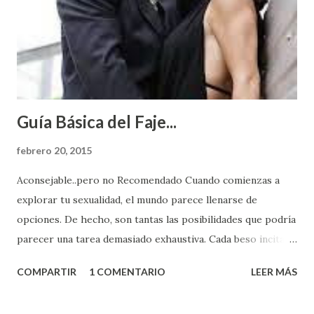
Guía Básica del Faje...
febrero 20, 2015
Aconsejable..pero no Recomendado Cuando comienzas a
explorar tu sexualidad, el mundo parece llenarse de
opciones. De hecho, son tantas las posibilidades que podría
parecer una tarea demasiado exhaustiva. Cada beso incita
algo nuevo y cada roce de tu piel contra la suya estimula
COMPARTIR
1 COMENTARIO
LEER MÁS
partes de ti que jamás hubieras imaginado. El problema es
que se supone que deberías saber todo sobre el sexo