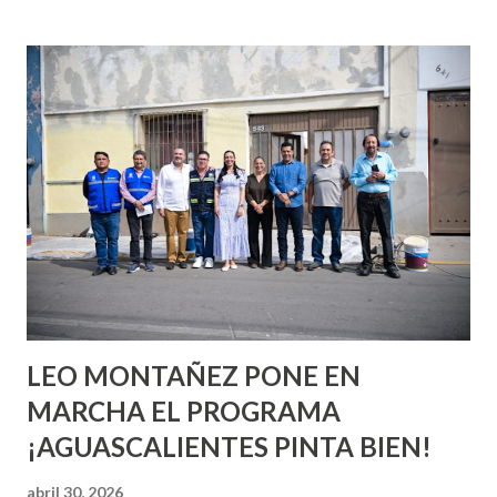
incluso antes de haberlo experimentado. Es como si la vida
esperara que estés lista para lo que sea cuando aún no
conoces ni la mitad de lo que deberías saber. Pero incluso
quienes ya han tenido relaciones sexuales no son expertos
o expertas en el tema. Siempre hay algo nuevo que
aprender y nuevas experiencias que conocer. Si eres una
chica y aún no has tenido relaciones sexuales, tal vez
pienses que el sexo será increíble y no puedas esperar para
experimentarlo, pero como cualquier persona con
experiencia te dirá, siempre es mejor cuando ambas partes
son suficientemen...
LEO MONTAÑEZ PONE EN
MARCHA EL PROGRAMA
¡AGUASCALIENTES PINTA BIEN!
abril 30, 2026