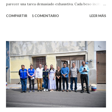
parecer una tarea demasiado exhaustiva. Cada beso incita
algo nuevo y cada roce de tu piel contra la suya estimula
COMPARTIR
1 COMENTARIO
LEER MÁS
partes de ti que jamás hubieras imaginado. El problema es
que se supone que deberías saber todo sobre el sexo
incluso antes de haberlo experimentado. Es como si la vida
esperara que estés lista para lo que sea cuando aún no
conoces ni la mitad de lo que deberías saber. Pero incluso
quienes ya han tenido relaciones sexuales no son expertos
o expertas en el tema. Siempre hay algo nuevo que
aprender y nuevas experiencias que conocer. Si eres una
chica y aún no has tenido relaciones sexuales, tal vez
pienses que el sexo será increíble y no puedas esperar para
experimentarlo, pero como cualquier persona con
experiencia te dirá, siempre es mejor cuando ambas partes
son suficientemen...