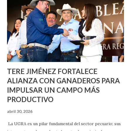
metros cuadrados de pintura, para dar inicio en la calle
Nieto, entre Jesús F. Elizondo y la calle 22 de Octubre, con
lo que se aplicará pintura en 66 casas. Posteriormente se
llevará este programa a Villas de Nuestra Señora de la
Asunción, Avenida Alameda y Decreto 27 de Septiembre, en
los edificios FOVISSSTE Ojo de Agua, en la comunidad
Norias de Paso Hondo y en los edificios de...
TERE JIMÉNEZ FORTALECE
ALIANZA CON GANADEROS PARA
IMPULSAR UN CAMPO MÁS
PRODUCTIVO
abril 30, 2026
La UGRA es un pilar fundamental del sector pecuario; sus