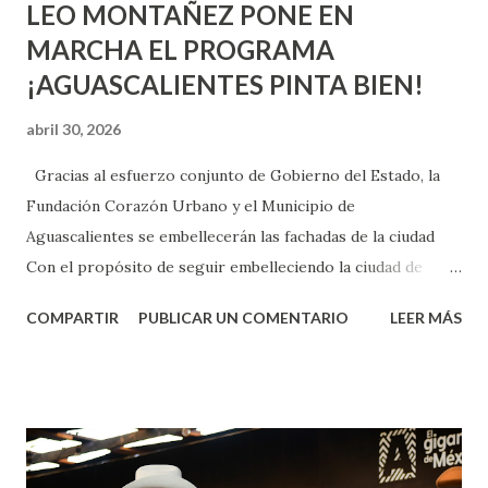
LEO MONTAÑEZ PONE EN
MARCHA EL PROGRAMA
¡AGUASCALIENTES PINTA BIEN!
abril 30, 2026
Gracias al esfuerzo conjunto de Gobierno del Estado, la
Fundación Corazón Urbano y el Municipio de
Aguascalientes se embellecerán las fachadas de la ciudad
Con el propósito de seguir embelleciendo la ciudad de
Aguascalientes, la mañana de este jueves, el presidente
COMPARTIR
PUBLICAR UN COMENTARIO
LEER MÁS
municipal, Leo Montañez dio inicio al programa
¡Aguascalientes Pinta Bien!, a través del cual se pintarán
fachadas en diversos puntos de la capital, gracias a la suma
de esfuerzos entre Gobierno del Estado, la Fundación
Corazón Urbano y el Municipio capital. Leo Montañez
informó que en este programa se usarán cerca de 90 mil