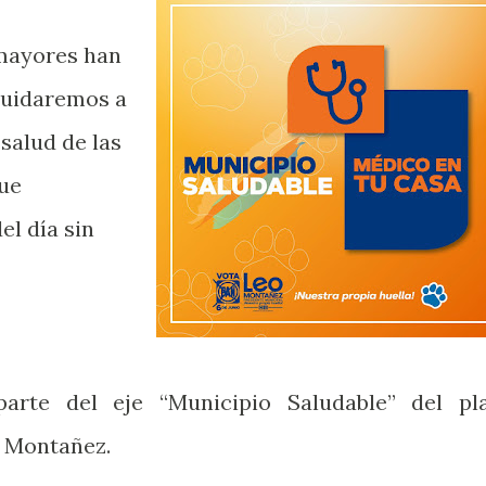
mayores han
cuidaremos a
salud de las
que
l día sin
.
arte del eje “Municipio Saludable” del pl
o Montañez.