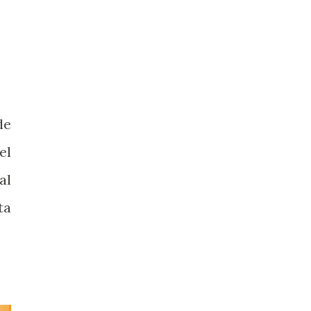
de
el
al
ta