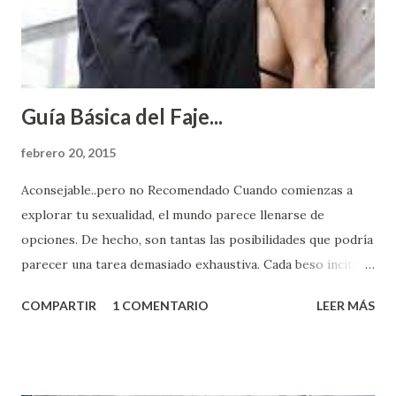
Guía Básica del Faje...
febrero 20, 2015
Aconsejable..pero no Recomendado Cuando comienzas a
explorar tu sexualidad, el mundo parece llenarse de
opciones. De hecho, son tantas las posibilidades que podría
parecer una tarea demasiado exhaustiva. Cada beso incita
algo nuevo y cada roce de tu piel contra la suya estimula
COMPARTIR
1 COMENTARIO
LEER MÁS
partes de ti que jamás hubieras imaginado. El problema es
que se supone que deberías saber todo sobre el sexo
incluso antes de haberlo experimentado. Es como si la vida
esperara que estés lista para lo que sea cuando aún no