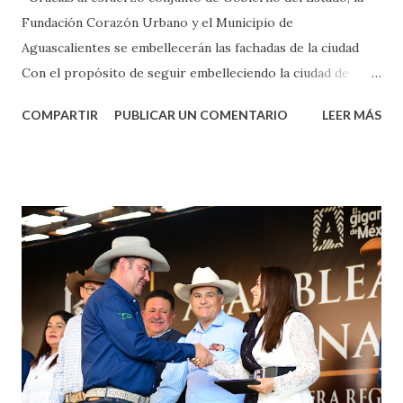
Fundación Corazón Urbano y el Municipio de
Aguascalientes se embellecerán las fachadas de la ciudad
Con el propósito de seguir embelleciendo la ciudad de
Aguascalientes, la mañana de este jueves, el presidente
COMPARTIR
PUBLICAR UN COMENTARIO
LEER MÁS
municipal, Leo Montañez dio inicio al programa
¡Aguascalientes Pinta Bien!, a través del cual se pintarán
fachadas en diversos puntos de la capital, gracias a la suma
de esfuerzos entre Gobierno del Estado, la Fundación
Corazón Urbano y el Municipio capital. Leo Montañez
informó que en este programa se usarán cerca de 90 mil
metros cuadrados de pintura, para dar inicio en la calle
Nieto, entre Jesús F. Elizondo y la calle 22 de Octubre, con
lo que se aplicará pintura en 66 casas. Posteriormente se
llevará este programa a Villas de Nuestra Señora de la
Asunción, Avenida Alameda y Decreto 27 de Septiembre, en
los edificios FOVISSSTE Ojo de Agua, en la comunidad