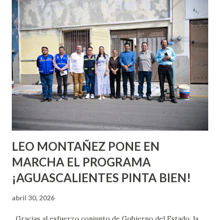
conoces ni la mitad de lo que deberías saber. Pero incluso
quienes ya han tenido relaciones sexuales no son expertos
o expertas en el tema. Siempre hay algo nuevo que
aprender y nuevas experiencias que conocer. Si eres una
chica y aún no has tenido relaciones sexuales, tal vez
pienses que el sexo será increíble y no puedas esperar para
experimentarlo, pero como cualquier persona con
experiencia te dirá, siempre es mejor cuando ambas partes
son suficientemen...
LEO MONTAÑEZ PONE EN
MARCHA EL PROGRAMA
¡AGUASCALIENTES PINTA BIEN!
abril 30, 2026
Gracias al esfuerzo conjunto de Gobierno del Estado, la