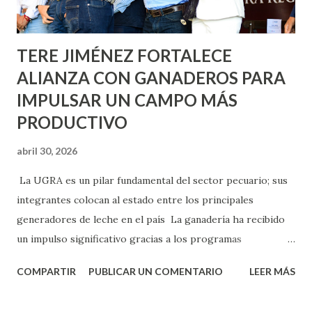
Norias de Paso Hondo y en los edificios de...
TERE JIMÉNEZ FORTALECE
ALIANZA CON GANADEROS PARA
IMPULSAR UN CAMPO MÁS
PRODUCTIVO
abril 30, 2026
La UGRA es un pilar fundamental del sector pecuario; sus
integrantes colocan al estado entre los principales
generadores de leche en el país La ganadería ha recibido
un impulso significativo gracias a los programas
implementados por la gobernadora Como una clara
COMPARTIR
PUBLICAR UN COMENTARIO
LEER MÁS
muestra de su respaldo firme y decidido al campo, la
gobernadora Tere Jiménez clausuró la Asamblea General